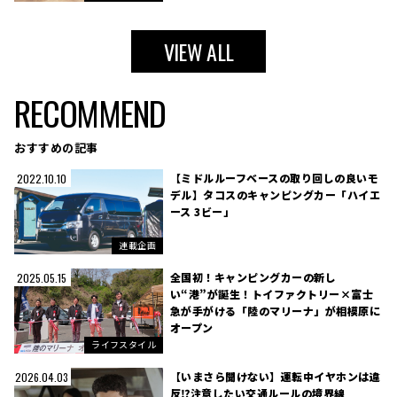
VIEW ALL
RECOMMEND
おすすめの記事
【ミドルルーフベースの取り回しの良いモ
2022.10.10
デル】タコスのキャンピングカー「ハイエ
ース 3ビー」
連載企画
全国初！キャンピングカーの新し
2025.05.15
い“港”が誕生！トイファクトリー×富士
急が手がける「陸のマリーナ」が相模原に
オープン
ライフスタイル
【いまさら聞けない】運転中イヤホンは違
2026.04.03
反⁉注意したい交通ルールの境界線