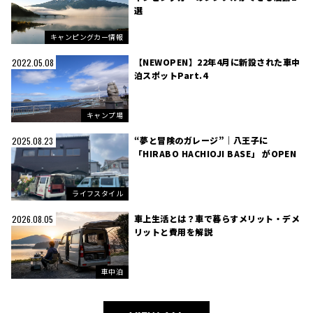
選
キャンピングカー情報
【NEWOPEN】22年4月に新設された車中
2022.05.08
泊スポットPart.4
キャンプ場
“夢と冒険のガレージ”｜八王子に
2025.08.23
「HIRABO HACHIOJI BASE」 がOPEN
ライフスタイル
車上生活とは？車で暮らすメリット・デメ
2026.08.05
リットと費用を解説
車中泊