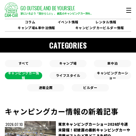
GO OUTSIDE,
AND BE YOURSELF.
家にいるより「自分らしい」、
最高のキャンピングカー旅を。
コラム
イベント
情報
レンタル
情報
キャンプ場&
車中泊情報
キャンピングカービルダー
情報
CATEGORIES
すべて
キャンプ場
車中泊
キャンピングカー情
キャンピングカーシ
ライフスタイル
報
ョー
連載企画
ビルダー
キャンピングカー情報の新着記事
東京キャンピングカーショー2026が今週
2026.07.10
末開催！初披露の最新キャンピングカーや
豪華ゲストなど見どころを紹介