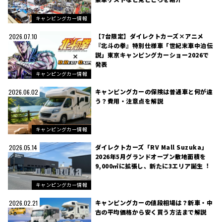
キャンピングカー情報
【7台限定】ダイレクトカーズ×アニメ
2026.07.10
『北斗の拳』特別仕様車「世紀末車中泊伝
説」東京キャンピングカーショー2026で
発表
キャンピングカー情報
キャンピングカーの保険は普通車と何が違
2026.06.02
う？費用・注意点を解説
キャンピングカー情報
ダイレクトカーズ「RV Mall Suzuka」
2026.05.14
2026年5月グランドオープン敷地面積を
9,000㎡に拡張し、新たに3エリア誕生︕
キャンピングカー情報
キャンピングカーの値段相場は？新車・中
2026.02.21
古の平均価格から安く買う方法まで解説