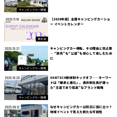
キャンピングカー情報
【2026年版】全国キャンピングカーショ
2025.11.10
ー イベントカレンダー
車中泊
キャンピングカー横転、その理由と防止策
2025.10.27
― “旅先”も“公道”も安心して楽しむため
に
キャンピングカー情報
VANTECH新体制キックオフ——キーワー
2025.10.20
ドは「継承と進化」。酒井新社長が語っ
た“王道であり孤高”なブランド戦略
キャンピングカー情報
なぜキャンピングカーは防災に役に立つ？
2025.09.12
地域イベントで見えた新たな可能性