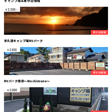
キャンプ場&車中泊情報
￥2,200～
車中泊情報
宇久須キャンプ場RVパーク
￥3,500
車中泊情報
RVパーク用宗～Mochimune～
￥3,000