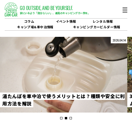
GO OUTSIDE,
AND BE YOURSELF.
家にいるより「自分らしい」、
最高のキャンピングカー旅を。
コラム
イベント
情報
レンタル
情報
キャンプ場&
車中泊情報
キャンピングカービルダー
情報
2026.04.14
湯
た
ん
ぽ
を
車
中
泊
で
使
う
メ
リ
ッ
ト
と
は
？
種
類
や
安
全
に
利
用
方
法
を
解
説