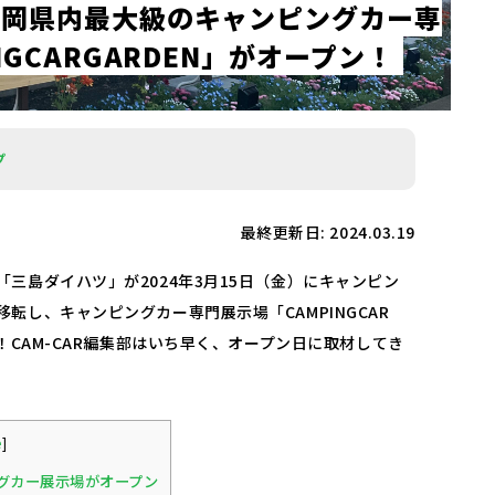
静
岡
県
内
最
大
級
の
キ
ャ
ン
ピ
ン
グ
カ
ー
専
N
G
C
A
R
G
A
R
D
E
N
」
が
オ
ー
プ
ン
！
プ
最終更新日: 2024.03.19
三島ダイハツ」が2024年3月15日（金）にキャンピン
転し、キャンピングカー専門展示場「CAMPINGCAR
た！CAM-CAR編集部はいち早く、オープン日に取材してき
e
]
グカー展示場がオープン