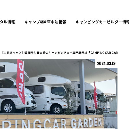
タル
情報
キャンプ場&
車中泊情報
キャンピングカービルダー
情
【三島ダイハツ】静岡県内最大級のキャンピングカー専門展示場「CAMPINGCAR GARDEN」
2024.03.19