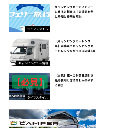
キャンピングカーでフェリー
に乗ると料金は｜佐渡島を例
に時間と費用を解説
ライフスタイル
【キャンピングカーレンタ
ル】岩手県でキャンピングカ
ーのレンタルができる店舗3選
キャンピングカー情報
【必見】車への外部電源引き
込み費用と方法をわかりやす
く紹介
ライフスタイル