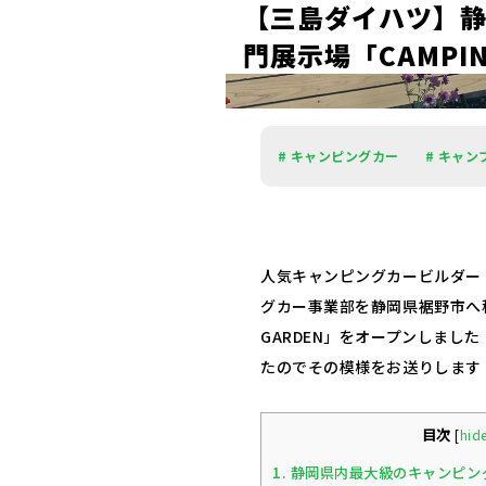
【
三
島
ダ
イ
ハ
ツ
】
門
展
示
場
「
C
A
M
P
I
# キャンピングカー
# キャン
人気キャンピングカービルダー「
グカー事業部を静岡県裾野市へ移
GARDEN」をオープンしまし
たのでその模様をお送りします
目次
[
hid
1.
静岡県内最大級のキャンピン