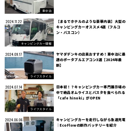
車中泊
【まるでホテルのような豪華内装】大型の
2024.11.22
キャンピングカーオススメ4選（フルコ
ン・バスコン）
キャンピングカー情報
ヤマダデンキの店員おすすめ！車中泊に最
2024.09.17
適のポータブルエアコン3選【2024年最
新】
ライフスタイル
日本初！？キャンピングカー専門展示場の
2024.07.14
中で絶品オムライスとパスタを食べられる
「cafe hinoki」がOPEN
ライフスタイル
キャンピングカーを走行しながら急速充電
2024.06.06
｜EcoFlowの新作バッテリーを紹介