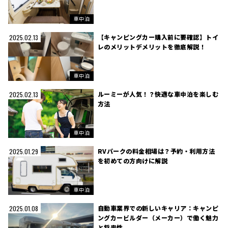
車中泊
【キャンピングカー購入前に要確認】トイ
2025.02.13
レのメリットデメリットを徹底解説！
車中泊
ルーミーが人気！？快適な車中泊を楽しむ
2025.02.13
方法
車中泊
RVパークの料金相場は？予約・利用方法
2025.01.29
を初めての方向けに解説
車中泊
自動車業界での新しいキャリア：キャンピ
2025.01.08
ングカービルダー（メーカー）で働く魅力
と将来性