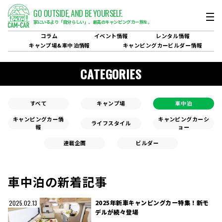
GO OUTSIDE,
AND BE YOURSELF.
家にいるより「自分らしい」、
最高のキャンピングカー旅を。
コラム
イベント
情報
レンタル
情報
キャンプ場&
車中泊情報
キャンピングカービルダー
情報
CATEGORIES
すべて
キャンプ場
車中泊
キャンピングカー情
キャンピングカーシ
ライフスタイル
報
ョー
連載企画
ビルダー
車中泊の新着記事
2025年新車キャンピングカー特集！新モ
2025.02.13
デルが続々登場