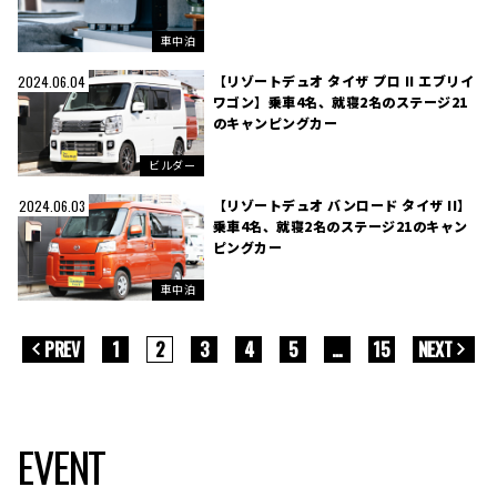
車中泊
【リゾートデュオ タイザ プロ II エブリイ
2024.06.04
ワゴン】乗車4名、就寝2名のステージ21
のキャンピングカー
ビルダー
【リゾートデュオ バンロード タイザ II】
2024.06.03
乗車4名、就寝2名のステージ21のキャン
ピングカー
車中泊
PREV
1
2
3
4
5
…
15
NEXT
EVENT