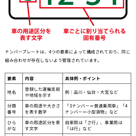
ナンバープレートは、4つの要素によって構成されており、同じ
組み合わせが存在しないよう管理されています。
要素
内容
具体例・ポイント
登録した運輸支局
地名
例：品川・仙台・大宮など
や地域を示す
分類
車の用途や大きさ
「3ナンバー＝普通乗用車」「4
番号
を表す数字
ナンバー＝小型貨物」など
ひら
車の用途区分を表
自家用は「さ行」、事業用は
がな
す文字
「は行」など