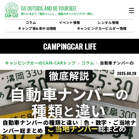
GO OUTSIDE,
AND BE YOURSELF.
家にいるより「自分らしい」、
最高のキャンピングカー旅を。
コラム
イベント
情報
レンタル
情報
キャンプ場&
車中泊情報
キャンピングカービルダー
情報
CAMPINGCAR LIFE
キャンピングカーのCAM-CARトップ
コラム
自動車ナンバーの種
2025.08.28
自
動
車
ナ
ン
バ
ー
の
種
類
と
違
い
｜
色
・
数
字
・
ご
当
地
ナ
ン
バ
ー
総
ま
と
め