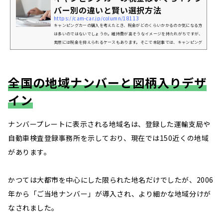
バー別の違いと賢い選択方法
https://cam-car.jp/column/18113
キャンピングカーの購入を考えたとき、税金がどのくらいかかるのか気になる方
は多いのではないでしょうか。維持費が高そうなイメージを持たれがちですが、
実際には税金を抑えられるケースもあります。そこで本記事では、キャンピング
カーにかかる税金の種類や8ナンバーと呼ばれる特殊用途車両への登録が本当に
税制面でお得なのか、メリット・デメリットや注意点をお伝えします。ぜひ参考
にしてみてください。※お住まいの地域によって違う場合もありますので、詳し
くは各自治体にお問い合わせください。キャンピングカーにかかる税金の...
全国の地域ナンバーと図柄入りデザ
イン
ナンバープレートに表示される地域名は、登録した運輸支局や
自動車検査登録事務所を示しており、現在では150近くの地域
があります。
かつては大都市を中心にした限られた地名だけでしたが、2006
年から「ご当地ナンバー」が導入され、より細かな地域分けが
なされました。