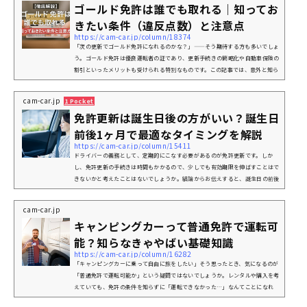
ゴールド免許は誰でも取れる｜知ってお
きたい条件（違反点数）と注意点
https://cam-car.jp/column/18374
「次の更新でゴールド免許になれるのかな？」——そう期待する方も多いでしょ
う。ゴールド免許は優良運転者の証であり、更新手続きの簡略化や自動車保険の
割引といったメリットも受けられる特別なものです。この記事では、意外と知ら
ないゴールド免許の基本的な仕組みから取得・維持の条件を徹底解説。よくある
質問にもQ＆A形式で回答します。ゴールド免許とは？運転免許証の基本の仕組
cam-car.jp
1 Pocket
み運転免許証には「グリーン・ブルー・ゴールド」の3種類があり、有効期限欄
免許更新は誕生日後の方がいい？誕生日
の背景色で区分されます。この色分けは、免許を取得してからの経過年数や過...
前後1ヶ月で最適なタイミングを解説
https://cam-car.jp/column/15411
ドライバーの義務として、定期的にこなす必要があるのが免許更新です。しか
し、免許更新の手続きは時間もかかるので、少しでも有効期限を伸ばすことはで
きないかと考えたことはないでしょうか。結論からお伝えすると、誕生日の前後
を意識した方が良いのは“免許取得時”のみです。免許更新時は誕生日の前後によ
って有効期限は変わらないので気にしなくていい、というのが結論です。本記事
cam-car.jp
では、免許取得時に更新時期を変えたほうがいい理由や、免許更新時の注意点を
キャンピングカーって普通免許で運転可
解説しています。免許更新に必要な料金や持ち物も紹介しているので、2回...
能？知らなきゃやばい基礎知識
https://cam-car.jp/column/16282
「キャンピングカーに乗って自由に旅をしたい」そう思ったとき、気になるのが
「普通免許で運転可能か」という疑問ではないでしょうか。レンタルや購入を考
えていても、免許の条件を知らずに「運転できなかった…」なんてことになれ
ば、楽しい計画も台無しです。キャンピングカーは普通免許でも運転できます