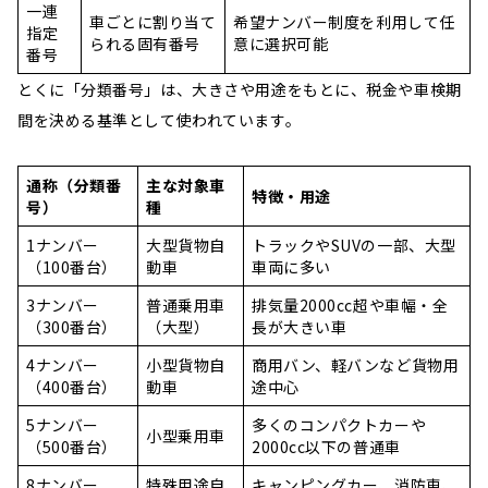
一連
車ごとに割り当て
希望ナンバー制度を利用して任
指定
られる固有番号
意に選択可能
番号
とくに「分類番号」は、大きさや用途をもとに、税金や車検期
間を決める基準として使われています。
通称（分類番
主な対象車
特徴・用途
号）
種
1ナンバー
大型貨物自
トラックやSUVの一部、大型
（100番台）
動車
車両に多い
3ナンバー
普通乗用車
排気量2000cc超や車幅・全
（300番台）
（大型）
長が大きい車
4ナンバー
小型貨物自
商用バン、軽バンなど貨物用
（400番台）
動車
途中心
5ナンバー
多くのコンパクトカーや
小型乗用車
（500番台）
2000cc以下の普通車
8ナンバー
特殊用途自
キャンピングカー、消防車、