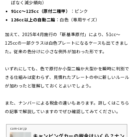
ぼなく減少傾向）
91cc〜125cc（原付二種甲）
：ピンク
126cc以上の自動二輪
：白色（専用サイズ）
加えて、2025年4月施行の「新基準原付」により、51cc〜
125ccの一部クラスは白色プレートになるケースも出てきまし
た。従来の色分けに小さな例外が加わった形です。
いずれにしても、色で原付か小型二輪か大型かを瞬時に判別で
きる仕組みは変わらず、見慣れたプレートの中に新しいルール
が加わったと理解しておくとよいでしょう。
また、ナンバーによる税金の違いもあります。詳しくはこちら
の記事で解説していますのでぜひ確認してみてください。
cam-car.jp
キャンピングカーの税金はいくら？ナン