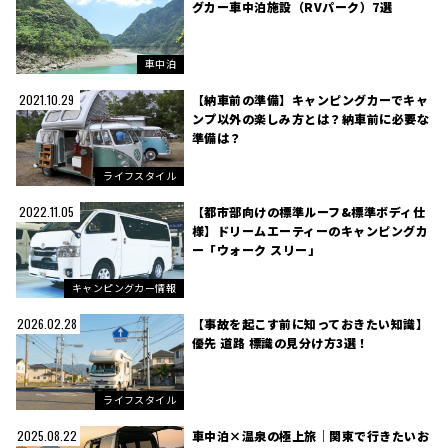
グカー車中泊施設（RVパーク）7選
車中泊
【納車前の準備】キャンピングカーでキャ
2021.10.29
ンプ以外の楽しみ方とは？納車前に必要な
準備は？
ライフスタイル
【都市部向けの標準ルーフ&標準ボディ仕
2022.11.05
様】ドリームエーティーのキャンピングカ
ー「ウォーク スリー」
キャンピングカー情報
【事故を起こす前に知っておきたい知識】
2026.02.28
優先 道路 標識の見分け方3選！
ライフスタイル
車中泊×温泉の極上旅｜関東で行きたいお
2025.08.22