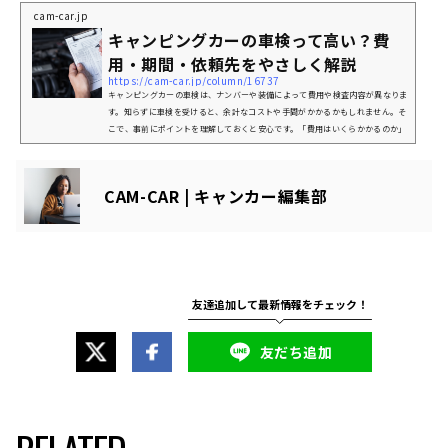
が、条件があります。実は、免許の取得時期や車両の種類によって条件が異なる
cam-car.jp
のです。知らずに選ぶと、「運転できなかった」「追加の免許が必要だった」
キャンピングカーの車検って高い？費
と、後から気づくケースもあるかもしれません。そこで今回は、普通免許で運
転...
用・期間・依頼先をやさしく解説
https://cam-car.jp/column/16737
キャンピングカーの車検は、ナンバーや装備によって費用や検査内容が異なりま
す。知らずに車検を受けると、余計なコストや手間がかかるかもしれません。そ
こで、事前にポイントを理解しておくと安心です。「費用はいくらかかるのか」
「どこに依頼すればいいのか」こんな悩みや疑問を持つ方に向けて、車検費用を
抑えるコツや依頼先の選び方、ナンバーごとの違いをやさしく解説します。安心
して旅を楽しむため、キャンピングカーの車検について理解を深めましょう。キ
CAM-CAR | キャンカー編集部
ャンピングカーの車検、まず注目すべきは「分類番号」キャンピングカ...
友だち追加