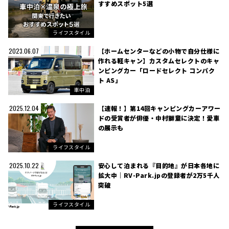
すすめスポット5選
ライフスタイル
【ホームセンターなどの小物で自分仕様に
2023.06.07
作れる軽キャン】カスタムセレクトのキャ
ンピングカー「ロードセレクト コンパク
ト AS」
車中泊
【速報！】第14回キャンピングカーアワー
2025.12.04
ドの受賞者が俳優・中村獅童に決定！愛車
の展示も
ライフスタイル
安心して泊まれる『目的地』が日本各地に
2025.10.22
拡大中｜RV-Park.jpの登録者が2万5千人
突破
ライフスタイル