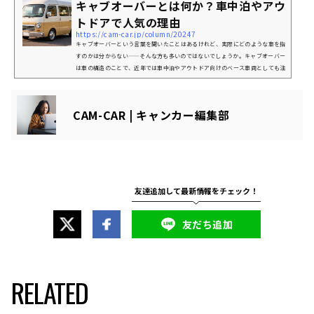
キャブオーバーとは何か？車中泊やアウ
まっておりデザイン性抜群！さらに受賞を記念して公式スト...
トドアで人気の理由
https://cam-car.jp/column/20247
キャブオーバーという言葉を聞いたことはあるけれど、実際にどのような車を指
すのかは分からない——そんな方も多いのではないでしょうか。キャブオーバー
は車の構造のことで、近年では車中泊やアウトドア向けのベース車両としても注
目を集めています。この記事では、キャブオーバーの基礎知識から、ボンネット
型との違い、車中泊との相性まで詳しく解説していきます。キャブオーバーと
は？基本的な構造と代表的な車種キャブオーバーは、車種ではなく車体構造を表
CAM-CAR | キャンカー編集部
す言葉です。代表的なものはトラックですが、軽商用車やミニバンなどにも...
友だち追加
RELATED