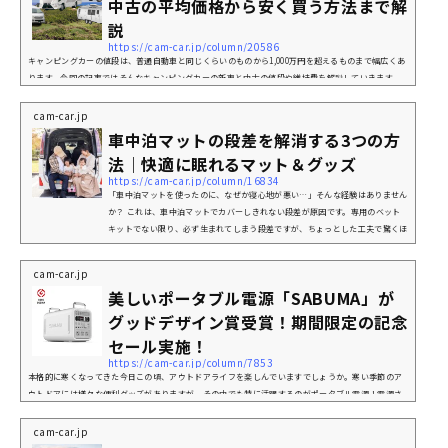
中古の平均価格から安く買う方法まで解
説
https://cam-car.jp/column/20586
キャンピングカーの値段は、普通自動車と同じくらいのものから1,000万円を超えるものまで幅広くあ
ります。今回の記事ではそんなキャンピングカーの新車と中古の値段や維持費を解説していきます。
キャンピングカーが気になっている方は、キャンピングカーの車種ごとの値段や装備の違いを知り、
自分の理想に合う車種を見つけてみてください。【新車・中古車別】キャンピングカーの相場と特徴
cam-car.jp
代表的な車種の新車と中古それぞれの値段相場は以下のとおりです。車種タイプ新車相場中古車相場
車中泊マットの段差を解消する3つの方
代表車種軽キャンパー200〜400万円60〜260万円エ...
法｜快適に眠れるマット＆グッズ
https://cam-car.jp/column/16834
「車中泊マットを使ったのに、なぜか寝心地が悪い…」そんな経験はありません
か？ これは、車中泊マットでカバーしきれない段差が原因です。専用のベット
キットでない限り、必ず生まれてしまう段差ですが、ちょっとした工夫で驚くほ
ど解消することができます。本記事では、段差解消の方法から、快適な環境を作
ってくれるおすすめグッズまで幅広く解説しています。「どれを選べばいいのか
cam-car.jp
わからない…」という方も大丈夫。この記事を読めば、あなたにピッタリの解決
美しいポータブル電源「SABUMA」が
策がきっと見つかります。車中泊マットの段差を解消する3つの方法車中泊...
グッドデザイン賞受賞！期間限定の記念
セール実施！
https://cam-car.jp/column/7853
本格的に寒くなってきた今日この頃、アウトドアライフを楽しんでいますでしょうか。寒い季節のア
ウトドアには様々な便利グッズがありますが、その中でも特に活躍するのがポータブル電源！電源さ
えあれば様々な家電を使用でき、必然的にアウトドアの快適度が上がりますよね。今回はそんなポー
タブル電源の中で、2022年のグッドデザイン賞に輝いた「SABUMA S2200」をご紹介いたします！
cam-car.jp
「SABUMA S2200」はグッドデザイン賞に輝いただけあり、360度どこから観ても美しく綺麗にまと