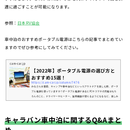
適に過ごすことが可能になります。
参照：
日本RV協会
車中泊のおすすめポータブル電源はこちらの記事でまとめてい
ますのでぜひ参考にしてみてください。
cam-car.jp
【2022年】ポータブル電源の選び方と
おすすめ15選！
https://cam-car.jp/column/7476
みなさんは普段、キャンプや車中泊などといったアウトドアを楽しむ際、ポータ
ブル電源を使っていますか？ポータブル電源があるとPCやスマホの充電はもち
ろんのこと、ドライヤーやヒーター、加熱機器が使えるようになるなど、楽しみ
方の幅が広がりますよね。ポータブル電源があるのとないのとではアウトドアの
快適度は大きく変わります。電源の必要な器具を少ないストレスで使用できるの
は大きなメリットです。今回は、これから新しいポータブル電源を購入しようと
思っている方・まだ使ったことのない方に向けて”2022年版のおすすめポー...
キャラバン車中泊に関するQ&Aまと
め