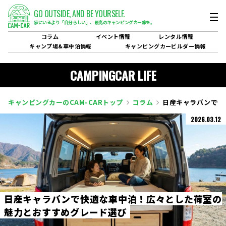
GO OUTSIDE,
AND BE YOURSELF.
家にいるより「自分らしい」、
最高のキャンピングカー旅を。
コラム
イベント
情報
レンタル
情報
キャンプ場&
車中泊情報
キャンピングカービルダー
情報
CAMPINGCAR LIFE
キャンピングカーのCAM-CARトップ
コラム
日産キャラバンで快
2026.03.12
日
産
キ
ャ
ラ
バ
ン
で
快
適
な
車
中
泊
！
広
々
と
し
た
荷
室
の
魅
力
と
お
す
す
め
グ
レ
ー
ド
選
び