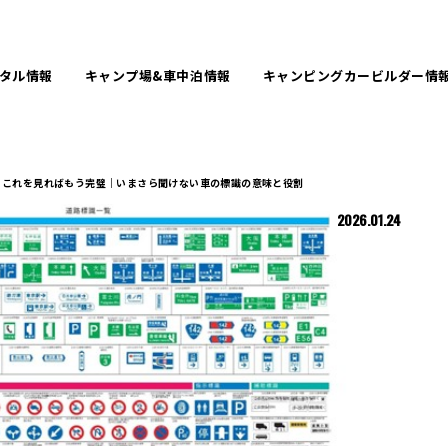
タル
情報
キャンプ場&
車中泊情報
キャンピングカービルダー
情
これを見ればもう完璧｜いまさら聞けない車の標識の意味と役割
2026.01.24