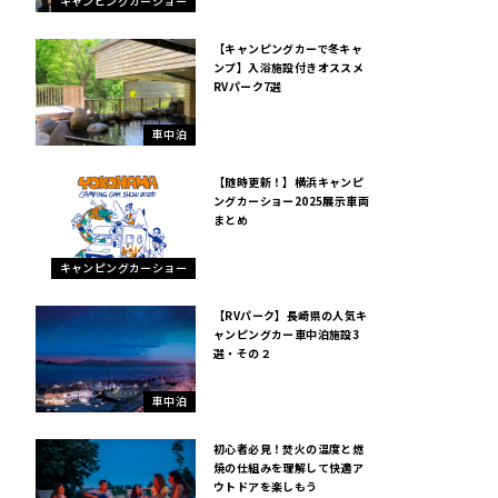
キャンピングカーショー
【キャンピングカーで冬キャ
ンプ】入浴施設付きオススメ
RVパーク7選
車中泊
【随時更新！】横浜キャンピ
ングカーショー2025展示車両
まとめ
キャンピングカーショー
【RVパーク】長崎県の人気キ
ャンピングカー車中泊施設3
選・その２
車中泊
初心者必見！焚火の温度と燃
焼の仕組みを理解して快適ア
ウトドアを楽しもう