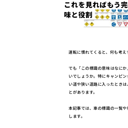
こ
れ
を
見
れ
ば
も
う
完
味
と
役
割
運転に慣れてくると、何も考え
でも「この標識の意味はなにか
いでしょうか。特にキャンピン
い道や狭い道路に入ったときは
とがあります。
本記事では、車の標識の一覧や
します。