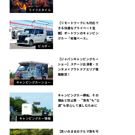
ライフスタイル
【リモートワークにも対応で
きる快適なプライベート空
間】オートワンのキャンピン
グカー「給電ベース」
ビルダー
【ジャパンキャンピングカー
ショー】ステージ出演者・エ
ンタメ×アウトドアエリア情
報解禁！
キャンピングカーショー
キャンピングカー横転、その
理由と防止策 ― “旅先”も“公
道”も安心して楽しむために
キャンピングカー情報
【思いのままのクルマ旅を可