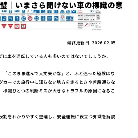
璧
｜
い
ま
さ
ら
聞
け
な
い
車
の
標
識
の
意
最終更新日: 2026.02.05
ずに車を運転している人も多いのではないでしょうか。
」「このまま進んで大丈夫かな」と、ふと迷った経験はな
グカーでの旅行中に知らない地方を走るときや普段通らな
、標識ひとつの判断ミスが大きなトラブルの原因になるこ
役割をわかりやすく整理し、安全運転に役立つ知識を解説