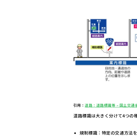
引用：
道路：道路標識等 – 国土交通
道路標識は大きく分けて4つの
規制標識：特定の交通方法