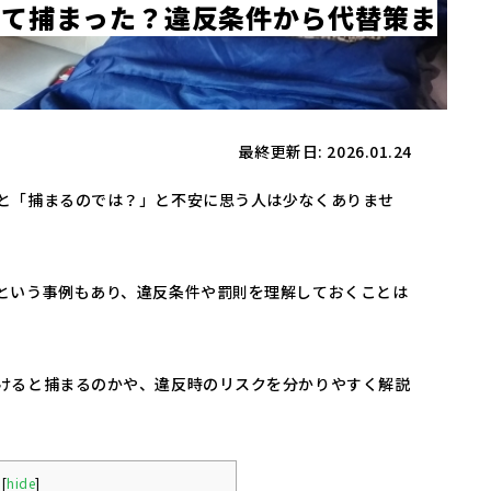
け
て
捕
ま
っ
た
？
違
反
条
件
か
ら
代
替
策
ま
最終更新日: 2026.01.24
と「捕まるのでは？」と不安に思う人は少なくありませ
という事例もあり、違反条件や罰則を理解しておくことは
けると捕まるのかや、違反時のリスクを分かりやすく解説
[
hide
]