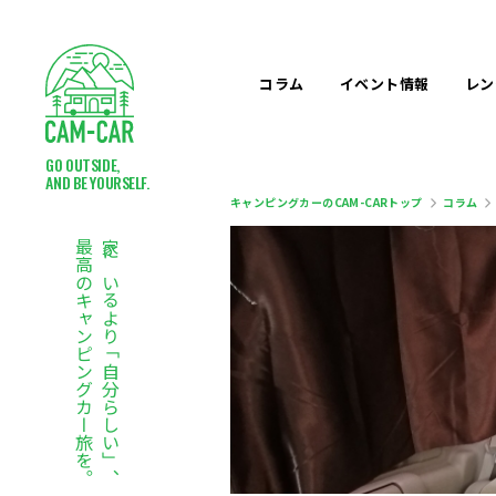
コラム
イベント
情報
レン
GO OUTSIDE,
AND BE YOURSELF.
キャンピングカーのCAM-CARトップ
コラム
最高のキャンピングカー旅を。
家にいるより「自分らしい」、