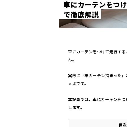
車
に
カ
ー
テ
ン
を
つ
で
徹
底
解
説
車にカーテンをつけて走行する
ん。
実際に「車カーテン捕まった」
大切です。
本記事では、車にカーテンをつ
します。
目次