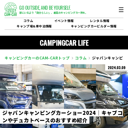
GO OUTSIDE,
AND BE YOURSELF.
家にいるより「自分らしい」、
最高のキャンピングカー旅を。
コラム
イベント
情報
レンタル
情報
キャンプ場&
車中泊情報
キャンピングカービルダー
情報
CAMPINGCAR LIFE
キャンピングカーのCAM-CARトップ
コラム
ジャパンキャンピン
2024.03.09
ジ
ャ
パ
ン
キ
ャ
ン
ピ
ン
グ
カ
ー
シ
ョ
ー
2
0
2
4
｜
キ
ャ
ブ
コ
ン
や
デ
ュ
カ
ト
ベ
ー
ス
の
お
す
す
め
紹
介