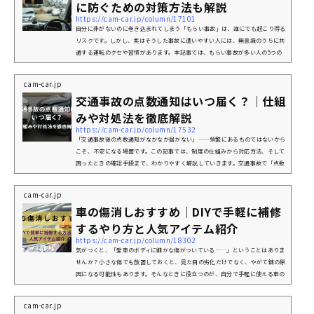
に防ぐための対策方法も解説
https://cam-car.jp/column/17101
自分に非がないのに巻き込まれてしまう「もらい事故」は、誰にでも起こり得る
リスクです。しかし、実はそうした事故に遭いやすい人には、無意識のうちに共
通する運転のクセや習慣があります。本記事では、もらい事故が多い人の5つの
共通点と、事故を未然に防ぐための具体的な対策方法を詳しく解説します。事故
に巻き込まれないために、自分の運転スタイルを見直すきっかけとして、ぜひご
cam-car.jp
活用ください。もらい事故が多い人によくある共通点もらい事故とは、自分に過
交通事故の点数通知はいつ届く？｜仕組
失がないにもかかわらず、他者のミスや不注意によって巻き込まれる交通...
みや対処法を徹底解説
https://cam-car.jp/column/17532
「交通事故後の点数通知がなかなか届かない」——頻繁にあるものではないから
こそ、不安になる場面です。この記事では、制度の仕組みから対応方法、そして
困ったときの確認手段まで、わかりやすく解説していきます。交通事故で「点数
が引かれる」とは？仕組みを簡単に解説交通事故や交通違反を起こした際に「点
数が引かれた」と表現する方が多いでしょう。しかし、実際の点数制度は「加点
cam-car.jp
方式」で運用されており、0点から違反や事故のたびに点数が加算されていく仕
車の傷消しおすすめ｜DIYで手軽に補修
組みです。主な違反や事故で加点される点数は以下の通りです。※同時に交...
するやり方と人気アイテム紹介
https://cam-car.jp/column/18302
気がつくと、「愛車のボディに細かな傷がついている……」ということはありま
せんか？小さな傷でも放置しておくと、見た目の劣化だけでなく、やがて錆の原
因になる可能性もあります。そんなときに役立つのが、自分で手軽に使える車の
傷消し製品です。この記事では、車の傷消しする際に使いやすいアイテムや、傷
の深さや種類に応じたDIY補修方法を詳しく解説します。愛車をきれいに保ちた
cam-car.jp
い方はぜひ参考にしてみてください。車の傷の種類と補修方法の基本車の傷をDI