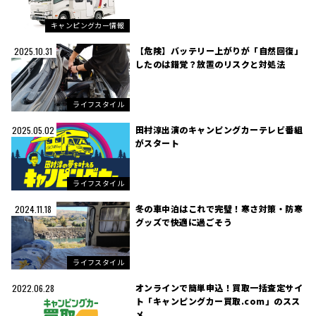
キャンピングカー情報
【危険】バッテリー上がりが「自然回復」
2025.10.31
したのは錯覚？放置のリスクと対処法
ライフスタイル
田村淳出演のキャンピングカーテレビ番組
2025.05.02
がスタート
ライフスタイル
冬の車中泊はこれで完璧！寒さ対策・防寒
2024.11.18
グッズで快適に過ごそう
ライフスタイル
オンラインで簡単申込！買取一括査定サイ
2022.06.28
ト「キャンピングカー買取.com」のスス
メ