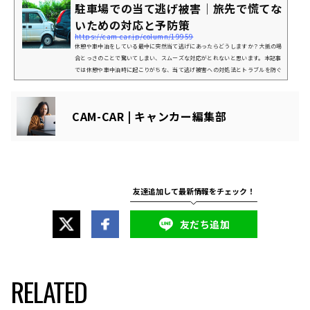
駐車場での当て逃げ被害｜旅先で慌てな
Yで補修する際、傷の深さの見極めが欠かせません。塗装は「クリア層」「...
いための対応と予防策
https://cam-car.jp/column/19959
休憩や車中泊をしている最中に突然当て逃げにあったらどうしますか？大抵の場
合とっさのことで驚いてしまい、スムーズな対応がとれないと思います。本記事
では休憩や車中泊時に起こりがちな、当て逃げ被害への対処法とトラブルを防ぐ
ためのポイントを解説します。最後まで読むことで駐車場事故の正しい対応が理
解でき、安心して車中泊を楽しめるようになるので参考にしてください。駐車場
で事故トラブルが多い理由車中泊旅をしていると観光地や道の駅、RVパークな
CAM-CAR | キャンカー編集部
どさまざまな場所で休憩をとる機会があると思いますが、駐車中に気を付...
友だち追加
RELATED