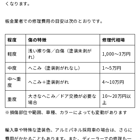
くなります。
板金業者での修理費用の目安は次のとおりです。
程度
傷の特徴
修理代相場
浅い擦り傷／白傷（塗装未剥が
軽度
1,000〜3万円
れ）
中度
へこみ（塗装剥がれなし）
1〜5万円
中〜重
へこみ＋塗装剥がれ
4〜10万円
度
大きなへこみ／ドア交換が必要な
10〜20万円以
重度
場合
上
※損傷部位や範囲、車種、カラーによっても変動があります
輸入車や特殊な塗装色、アルミパネル採用車の場合は、さらに
費用がかかることもあります。また、ディーラーでの修理も一