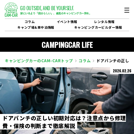
GO OUTSIDE,
AND BE YOURSELF.
家にいるより「自分らしい」、
最高のキャンピングカー旅を。
コラム
イベント
情報
レンタル
情報
キャンプ場&
車中泊情報
キャンピングカービルダー
情報
CAMPINGCAR LIFE
キャンピングカーのCAM-CARトップ
コラム
ドアパンチの正しい
2026.02.26
ド
ア
パ
ン
チ
の
正
し
い
初
期
対
応
は
？
注
意
点
か
ら
修
理
費
・
保
険
の
判
断
ま
で
徹
底
解
説