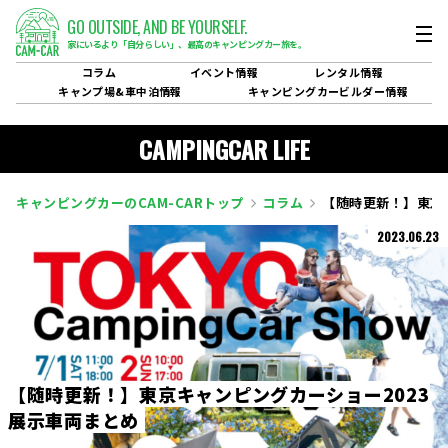
GO OUTSIDE,
AND BE YOURSELF.
家にいるより「自分らしい」、
最高のキャンピングカー旅を。
コラム
イベント
情報
レンタル
情報
キャンプ場&
車中泊情報
キャンピングカービルダー
情報
CAMPINGCAR LIFE
キャンピングカーのCAM-CARトップ
コラム
【随時更新！】東京
2023.06.23
【
随
時
更
新
！
】
東
京
キ
ャ
ン
ピ
ン
グ
カ
ー
シ
ョ
ー
2
0
2
3
展
示
車
両
ま
と
め