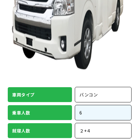
車両タイプ
バンコン
乗車人数
6
就寝人数
２+４