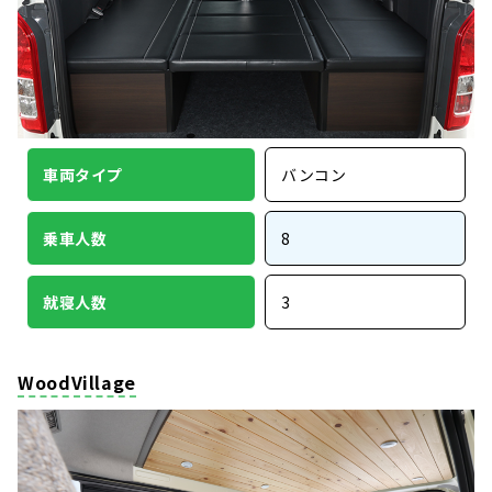
車両タイプ
バンコン
乗車人数
8
就寝人数
3
WoodVillage