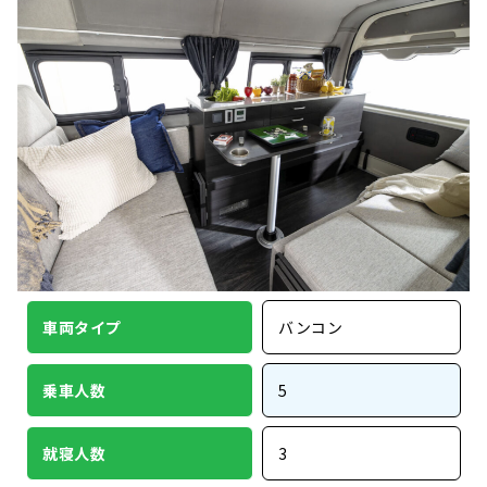
車両タイプ
バンコン
乗車人数
5
就寝人数
3