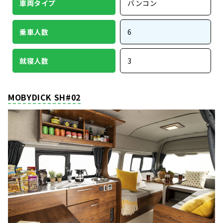
車両タイプ
バンコン
乗車人数
6
就寝人数
3
MOBYDICK SH#02