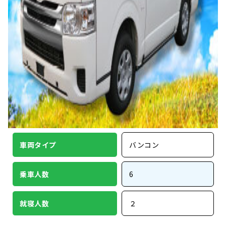
車両タイプ
バンコン
乗車人数
6
就寝人数
２