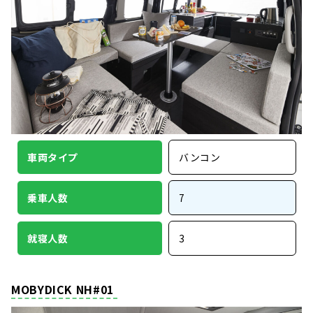
車両タイプ
バンコン
乗車人数
7
就寝人数
3
MOBYDICK NH#01