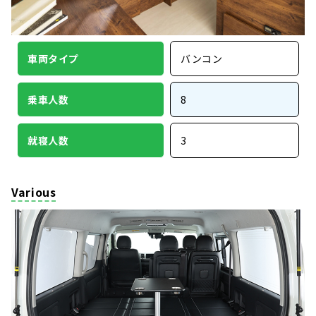
車両タイプ
バンコン
乗車人数
8
就寝人数
3
Various