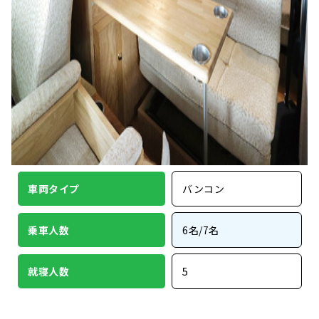
車両タイプ
バンコン
乗車人数
6名/7名
就寝人数
5