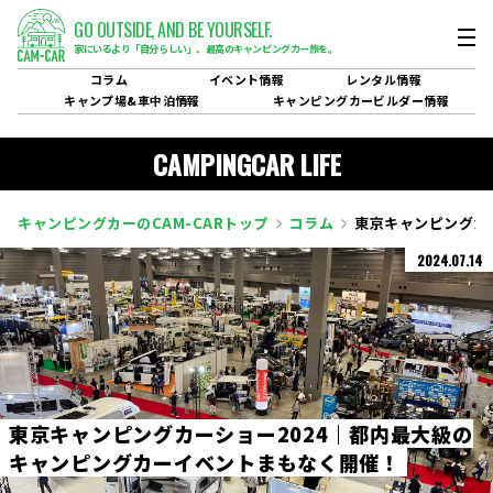
GO OUTSIDE,
AND BE YOURSELF.
家にいるより「自分らしい」、
最高のキャンピングカー旅を。
コラム
イベント
情報
レンタル
情報
キャンプ場&
車中泊情報
キャンピングカービルダー
情報
CAMPINGCAR LIFE
キャンピングカーのCAM-CARトップ
コラム
東京キャンピングカ
2024.07.14
東
京
キ
ャ
ン
ピ
ン
グ
カ
ー
シ
ョ
ー
2
0
2
4
｜
都
内
最
大
級
の
キ
ャ
ン
ピ
ン
グ
カ
ー
イ
ベ
ン
ト
ま
も
な
く
開
催
！