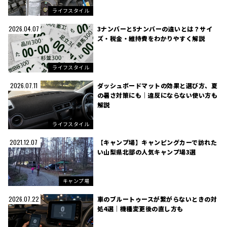
ライフスタイル
3ナンバーと5ナンバーの違いとは？サイ
2026.04.07
ズ・税金・維持費をわかりやすく解説
ライフスタイル
ダッシュボードマットの効果と選び方、夏
2026.07.11
の暑さ対策にも｜違反にならない使い方も
解説
ライフスタイル
【キャンプ場】キャンピングカーで訪れた
2021.12.07
い山梨県北部の人気キャンプ場3選
キャンプ場
車のブルートゥースが繋がらないときの対
2026.07.22
処4選｜機種変更後の直し方も