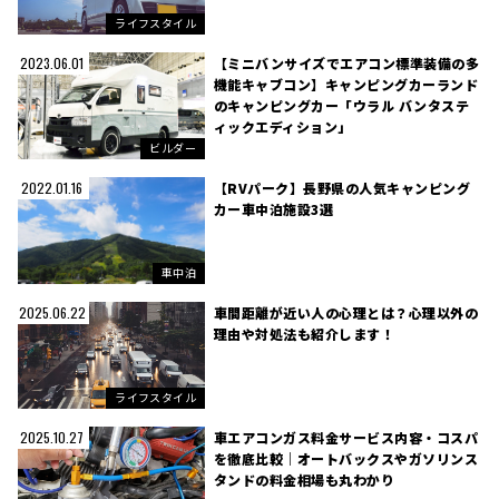
ライフスタイル
【ミニバンサイズでエアコン標準装備の多
2023.06.01
機能キャブコン】キャンピングカーランド
のキャンピングカー「ウラル バンタステ
ィックエディション」
ビルダー
【RVパーク】長野県の人気キャンピング
2022.01.16
カー車中泊施設3選
車中泊
車間距離が近い人の心理とは？心理以外の
2025.06.22
理由や対処法も紹介します！
ライフスタイル
車エアコンガス料金サービス内容・コスパ
2025.10.27
を徹底比較｜オートバックスやガソリンス
タンドの料金相場も丸わかり