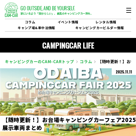
GO OUTSIDE,
AND BE YOURSELF.
家にいるより「自分らしい」、
最高のキャンピングカー旅を。
コラム
イベント
情報
レンタル
情報
キャンプ場&
車中泊情報
キャンピングカービルダー
情報
CAMPINGCAR LIFE
キャンピングカーのCAM-CARトップ
コラム
【随時更新！】お台
2025.11.11
【
随
時
更
新
！
】
お
台
場
キ
ャ
ン
ピ
ン
グ
カ
ー
フ
ェ
ア
2
0
2
5
展
示
車
両
ま
と
め