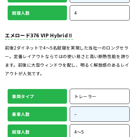
就寝人数
4
エメロード376 VIP HybridⅡ
前後2ダイネットで4～5名就寝を実現した当社一のロングセラ
ー。定番レイアウトならではの使い易さと高い断熱性能を誇り
ます。前後に大型ウィンドウを配し、明るく解放感のあるレイ
アウトが人気です。
車両タイプ
トレーラー
乗車人数
–
就寝人数
4～5