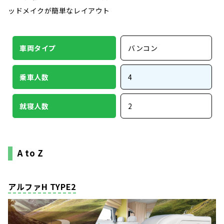
ッドメイクが簡単なレイアウト
車両タイプ
バンコン
乗車人数
4
就寝人数
2
A to Z
アルファH TYPE2