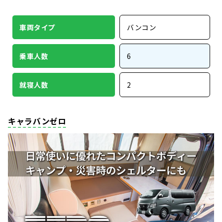
車両タイプ
バンコン
乗車人数
6
就寝人数
2
キャラバンゼロ