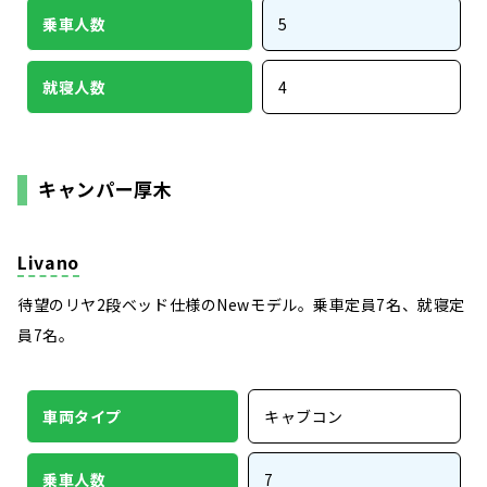
乗車人数
5
就寝人数
4
キャンパー厚木
Livano
待望のリヤ2段ベッド仕様のNewモデル。乗車定員7名、就寝定
員7名。
車両タイプ
キャブコン
乗車人数
7