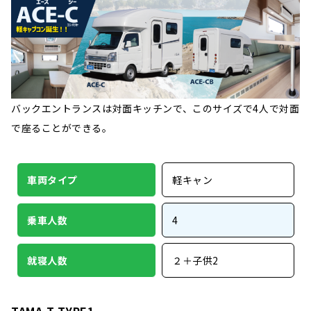
バックエントランスは対面キッチンで、このサイズで4人で対面
で座ることができる。
車両タイプ
軽キャン
乗車人数
4
就寝人数
２＋子供2
TAMA-T TYPE1