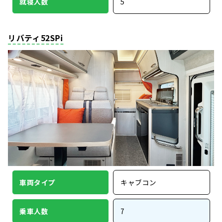
就寝人数
5
リバティ52SPi
車両タイプ
キャブコン
乗車人数
7