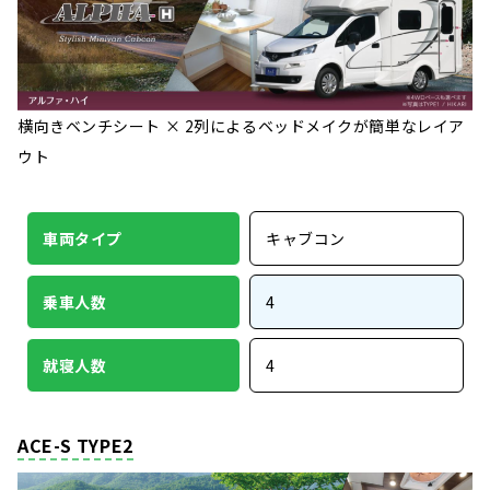
横向きベンチシート × 2列によるベッドメイクが簡単なレイア
ウト
車両タイプ
キャブコン
乗車人数
4
就寝人数
4
ACE-S TYPE2