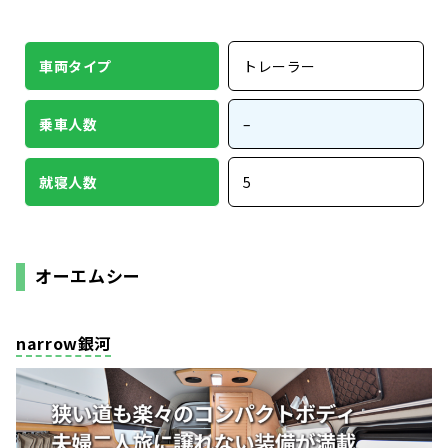
車両タイプ
トレーラー
乗車人数
–
就寝人数
5
オーエムシー
narrow銀河