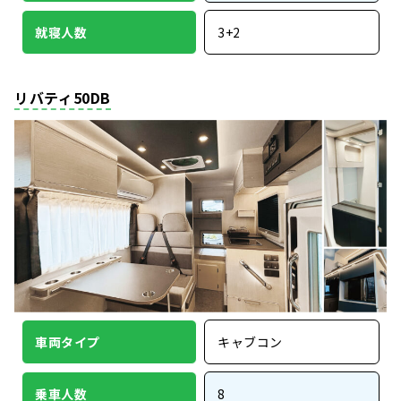
就寝人数
3+2
リバティ50DB
車両タイプ
キャブコン
乗車人数
8