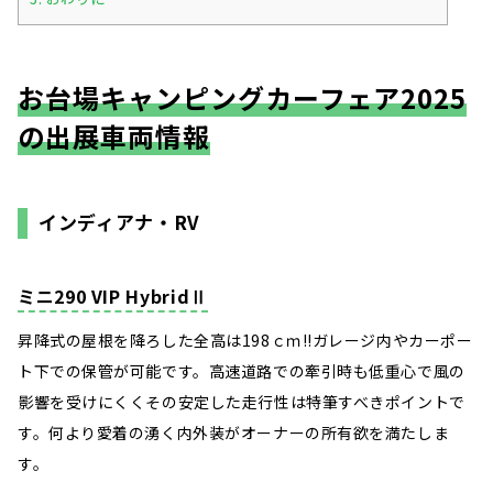
お台場キャンピングカーフェア202
5
の出展車両情報
インディアナ・RV
ミニ290 VIP HybridⅡ
昇降式の屋根を降ろした全高は198ｃｍ!!ガレージ内やカーポー
ト下での保管が可能です。高速道路での牽引時も低重心で風の
影響を受けにくくその安定した走行性は特筆すべきポイントで
す。何より愛着の湧く内外装がオーナーの所有欲を満たしま
す。