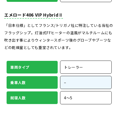
エメロード406 VIP HybridⅡ
「日本仕様」としてフランス/トリガノ社に特注している当社の
フラッグシップ。灯油式FFヒーターの温風がマルチルームにも
吹き出す事によりウィンタースポーツ後のグローブやブーツな
どの乾燥室としても重宝されています。
車両タイプ
トレーラー
乗車人数
–
就寝人数
4～5