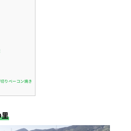
報
切りベーコン焼き
の里