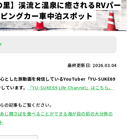
の
里
】
渓
流
と
温
泉
に
癒
さ
れ
る
R
V
パ
ー
ン
ピ
ン
グ
カ
ー
車
中
泊
ス
ポ
ッ
ト
プ
最終更新日: 2026.03.04
とした旅動画を発信しているYouTuber「YU-SUKE69
届けしています。
「YU-SUKE69 Life Channel」はこちら。
ちらの記事もご覧ください。
関あじ関さばを食べることができる海が目の前の大分県の
ト