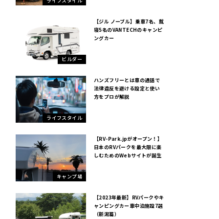
ライフスタイル
【ジル ノーブル】乗車7名、就
寝5名のVANTECHのキャンピ
ングカー
ビルダー
ハンズフリーとは車の通話で
法律違反を避ける設定と使い
方をプロが解説
ライフスタイル
【RV-Park.jpがオープン！】
日本のRVパークを最大限に楽
しむためのWebサイトが誕生
キャンプ場
【2023年最新】RVパークやキ
ャンピングカー車中泊施設7選
（新潟篇）