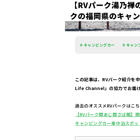
【
R
V
パ
ー
ク
湯
乃
禅
ク
の
福
岡
県
の
キ
ャ
# キャンピングカー
# キャン
この記事は、RVパーク紹介を中心
Life Channel」の協力でお
過去のオススメRVパークはこ
【RVパーク関あじ関さば館】
キャンピングカー車中泊スポッ