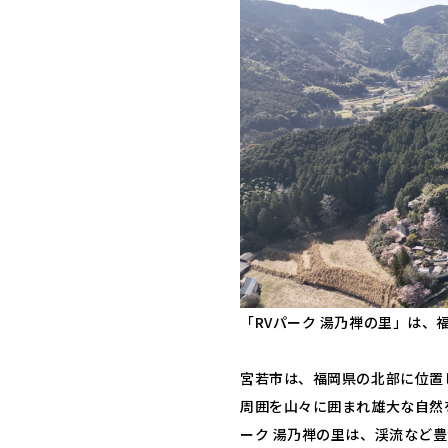
「RVパーク 湯乃禅の里」は、
宮若市は、福岡県の北部に位置
周囲を山々に囲まれ雄大な自然
ーク 湯乃禅の里は、渓流など