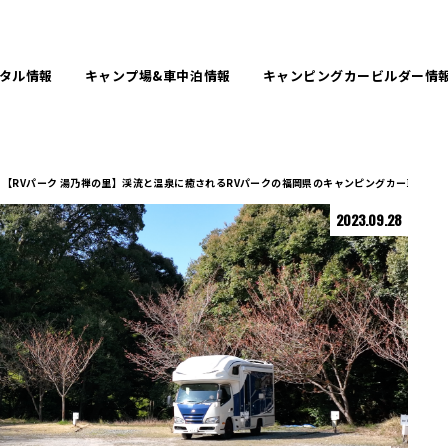
タル
情報
キャンプ場&
車中泊情報
キャンピングカービルダー
情
【RVパーク 湯乃禅の里】渓流と温泉に癒されるRVパークの福岡県のキャンピングカー車中泊
2023.09.28