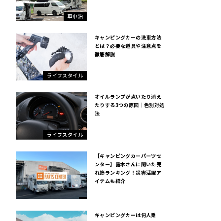
車中泊
キャンピングカーの洗車方法
とは？必要な道具や注意点を
徹底解説
ライフスタイル
オイルランプが点いたり消え
たりする3つの原因｜色別対処
法
ライフスタイル
【キャンピングカーパーツセ
ンター】露木さんに聞いた売
れ筋ランキング！災害活躍ア
イテムも紹介
キャンピングカーは何人乗