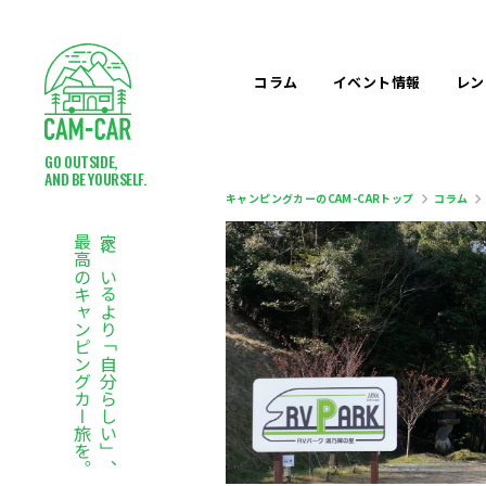
コラム
イベント
情報
レン
GO OUTSIDE,
AND BE YOURSELF.
キャンピングカーのCAM-CARトップ
コラム
最高のキャンピングカー旅を。
家にいるより「自分らしい」、