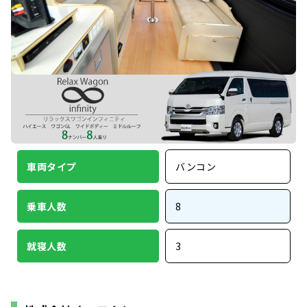
車両タイプ
バンコン
乗車人数
8
就寝人数
3