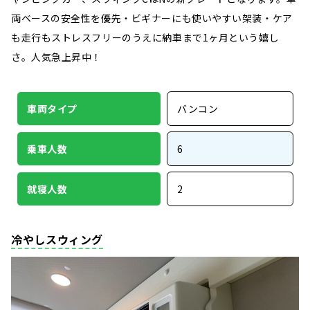
両ベースの安全性を優先・ビギナーにも使いやすい架装・ケア
も走行もストレスフリーのうえに納車まで1ヶ月という嬉し
さ。人気急上昇中！
車両タイプ
バンコン
乗車人数
6
就寝人数
2
冷やしスウィング