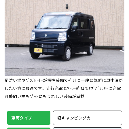
足洗い場やﾍﾞﾝﾁﾚｰﾀｰが標準装備でﾍﾟｯﾄと一緒に気軽に車中泊が
したい方に最適です。走行充電とｿｰﾗｰﾊﾟﾈﾙでｻﾌﾞﾊﾞｯﾃﾘｰに充電
可能飼い主もﾍﾟｯﾄにもうれしい装備が満載。
車両タイプ
軽キャンピングカー