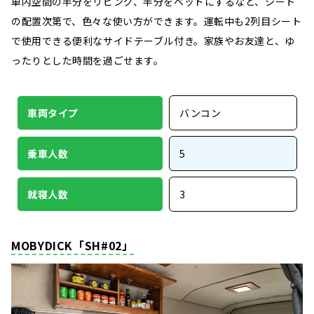
車内空間の半分をリビング、半分をベッドにするなど、シート
の配置次第で、色々な使い方ができます。運転中も2列目シート
で使用できる便利なサイドテーブル付き。家族やお友達と、ゆ
ったりとした時間を過ごせます。
車両タイプ
バンコン
乗車人数
5
就寝人数
3
MOBYDICK「SH#02」