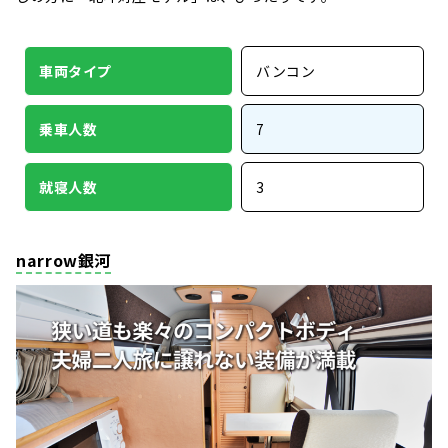
車両タイプ
バンコン
乗車人数
7
就寝人数
3
narrow銀河