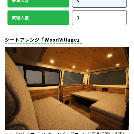
乗車人数
8
就寝人数
3
シートアレンジ「WoodVillage」