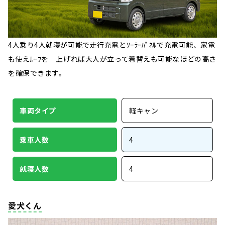
4人乗り4人就寝が可能で走行充電とｿｰﾗｰﾊﾟﾈﾙで充電可能、家電
も使えﾙｰﾌを 上げれば大人が立って着替えも可能なほどの高さ
を確保できます。
車両タイプ
軽キャン
乗車人数
4
就寝人数
4
愛犬くん