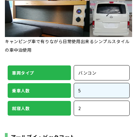
キャンピング車で有りながら日常使用出来るシンプルスタイル
の車中泊使用
車両タイプ
バンコン
乗車人数
5
就寝人数
2
アールブイ・ビックフット