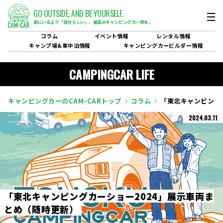
GO OUTSIDE,
AND BE YOURSELF.
家にいるより「自分らしい」、
最高のキャンピングカー旅を。
コラム
イベント
情報
レンタル
情報
キャンプ場&
車中泊情報
キャンピングカービルダー
情報
CAMPINGCAR LIFE
キャンピングカーのCAM-CARトップ
コラム
「東北キャンピング
2024.03.11
「
東
北
キ
ャ
ン
ピ
ン
グ
カ
ー
シ
ョ
ー
2
0
2
4
」
展
示
車
両
ま
と
め
（
随
時
更
新
）