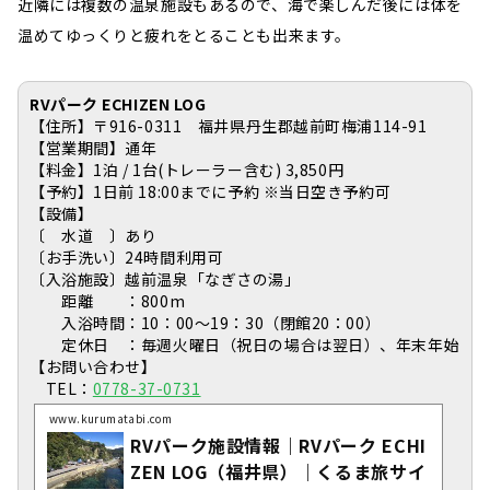
近隣には複数の温泉施設もあるので、海で楽しんだ後には体を
温めてゆっくりと疲れをとることも出来ます。
RVパーク ECHIZEN LOG
【住所】
〒916-0311 福井県丹生郡越前町梅浦114-91
【営業期間】通年
【料金】1泊 / 1台(トレーラー含む) 3,850円
【予約】1日前 18:00までに予約 ※当日空き予約可
【設備】
〔 水道 〕あり
〔お手洗い〕24時間利用可
〔入浴施設〕越前温泉「なぎさの湯」
距離 ：800m
入浴時間：10：00～19：30（閉館20：00）
定休日 ：毎週火曜日（祝日の場合は翌日）、年末年始
【お問い合わせ】
TEL：
0778-37-0731
www.kurumatabi.com
RVパーク施設情報｜RVパーク ECHI
ZEN LOG（福井県）｜くるま旅サイ