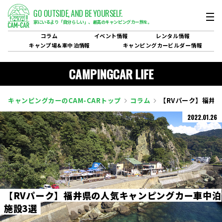
GO OUTSIDE,
AND BE YOURSELF.
家にいるより「自分らしい」、
最高のキャンピングカー旅を。
コラム
イベント
情報
レンタル
情報
キャンプ場&
車中泊情報
キャンピングカービルダー
情報
CAMPINGCAR LIFE
キャンピングカーのCAM-CARトップ
コラム
【RVパーク】福井
2022.01.26
【
R
V
パ
ー
ク
】
福
井
県
の
人
気
キ
ャ
ン
ピ
ン
グ
カ
ー
車
中
泊
施
設
3
選