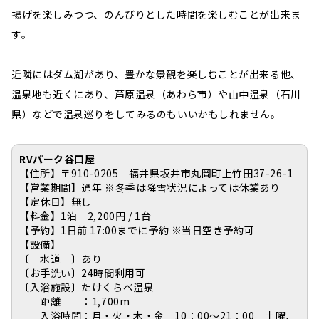
揚げを楽しみつつ、のんびりとした時間を楽しむことが出来ま
す。
近隣にはダム湖があり、豊かな景観を楽しむことが出来る他、
温泉地も近くにあり、芦原温泉（あわら市）や山中温泉（石川
県）などで温泉巡りをしてみるのもいいかもしれません。
RVパーク谷口屋
【住所】〒910-0205 福井県坂井市丸岡町上竹田37-26-1
【営業期間】通年 ※冬季は降雪状況によっては休業あり
【定休日】無し
【料金】1泊 2,200円 / 1台
【予約】1日前 17:00までに予約 ※当日空き予約可
【設備】
〔 水道 〕あり
〔お手洗い〕24時間利用可
〔入浴施設〕たけくらべ温泉
距離 ：1,700m
入浴時間：月・火・木・金 10：00～21：00 土曜、