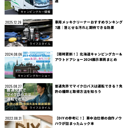
選
キャンピングカー情報
車用メッキクリーナーおすすめランキング
2025.12.26
7選｜落とせる汚れと期待できる効果
ライフスタイル
【随時更新！】北海道キャンピングカー&
2024.08.06
アウトドアショー2024展示車両まとめ
キャンピングカーショー
普通免許でマイクロバスは運転できる？免
2025.08.27
許の種類と取得方法を知ろう
ライフスタイル
【DIYの参考に！】車中泊仕様の自作ノウ
2022.08.31
ハウが詰まったムック本