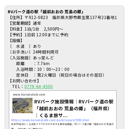
RVパーク道の駅「越前おおの 荒島の郷」
【住所】〒912-0823 福井県大野市蕨生第137号21番地1
【営業期間】通年
【料金】1泊/1台 2,500円～
【予約】1日前 12:00までに予約
【設備】
〔 水道 〕あり
〔お手洗い〕24時間利用可
〔入浴施設〕あっ宝んど
距離 ：7.7km
入浴時間：10：00～23：00
定休日 ：第2火曜日（祝日の場合はその翌日）
【お問い合わせ】
TEL：
0779-64-4500
www.kurumatabi.com
RVパーク施設情報｜RVパーク道の駅
「越前おおの 荒島の郷」（福井県）
｜くるま旅サ...
https://www.kurumatabi.com/park/rvpark/938.html
日本RV協会とくるま旅クラブがおすすめする車中泊施設。RVパーク道の駅「越前おおの 荒島の
郷」（福井県）のご案内です。