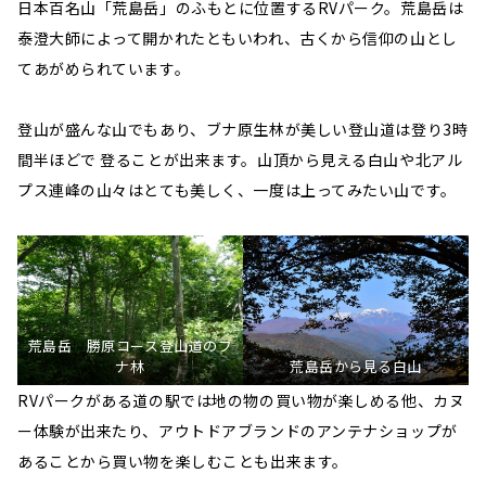
日本百名山「荒島岳」のふもとに位置するRVパーク。荒島岳は
泰澄大師によって開かれたともいわれ、古くから信仰の山とし
てあがめられています。
登山が盛んな山でもあり、ブナ原生林が美しい登山道は登り3時
間半ほどで 登ることが出来ます。山頂から見える白山や北アル
プス連峰の山々はとても美しく、一度は上ってみたい山です。
荒島岳 勝原コース登山道のブ
ナ林
荒島岳から見る白山
RVパークがある道の駅では地の物の買い物が楽しめる他、カヌ
ー体験が出来たり、アウトドアブランドのアンテナショップが
あることから買い物を楽しむことも出来ます。