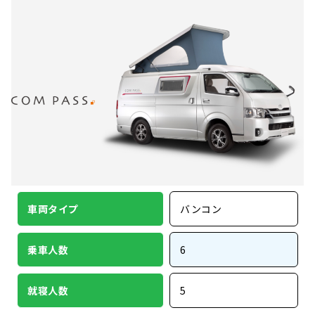
車両タイプ
バンコン
乗車人数
6
就寝人数
5