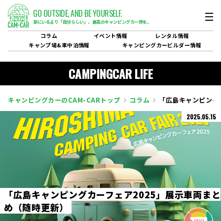
GO OUTSIDE,
AND BE YOURSELF.
家にいるより「自分らしい」、
最高のキャンピングカー旅を。
コラム
イベント
情報
レンタル
情報
キャンプ場&
車中泊情報
キャンピングカービルダー
情報
CAMPINGCAR LIFE
キャンピングカーのCAM-CARトップ
コラム
「広島キャンピング
2025.05.15
「
広
島
キ
ャ
ン
ピ
ン
グ
カ
ー
フ
ェ
ア
2
0
2
5
」
展
示
車
両
ま
と
め
（
随
時
更
新
）