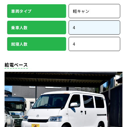
車両タイプ
軽キャン
乗車人数
4
就寝人数
4
給電ベース