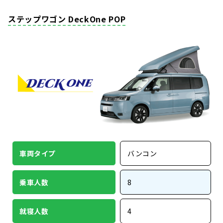
ステップワゴン DeckOne POP
車両タイプ
バンコン
乗車人数
8
就寝人数
4