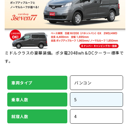
ミドルクラスの豪華装備。ポタ電2048wh＆DCクーラー標準で
す。
車両タイプ
バンコン
乗車人数
5
就寝人数
4