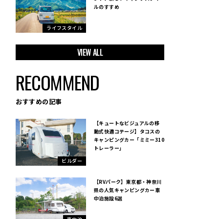
ルのすすめ
ライフスタイル
VIEW ALL
RECOMMEND
おすすめの記事
【キュートなビジュアルの移
動式快適コテージ】タコスの
キャンピングカー「ミミー310
トレーラー」
ビルダー
【RVパーク】東京都・神奈川
県の人気キャンピングカー車
中泊施設6選