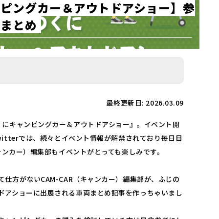
ン
ピ
ン
グ
カ
ー
＆
ア
ウ
ト
ド
ア
シ
ョ
ー
】
参
両
ま
と
め
最終更新日: 2026.03.09
くにキャンピングカー＆アウトドアショー』。イベント開
itterでは、続々とイベント情報が解禁されており毎日目
キャンカー）編集部もイベントがとっても楽しみです。
仕方がないCAM-CAR（キャンカー）編集部が、ふじの
ドアショーに出展される車両まとめ記事を作っちゃいまし