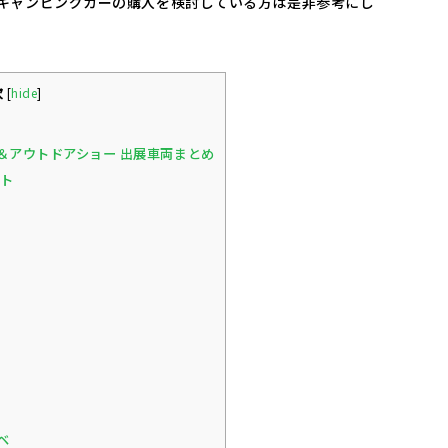
キャンピングカーの購入を検討している方は是非参考にし
次
[
hide
]
＆アウトドアショー 出展車両まとめ
ット
ベ