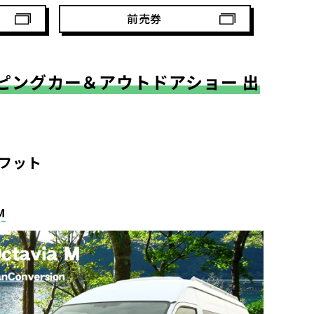
前売券
ピングカー＆アウトドアショー 出
フット
M