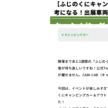
【
ふ
じ
の
く
に
キ
ャ
考
に
な
る
！
出
展
車
# キャンピングカー
開催まであと2週間の『ふじの
催が待ち遠しいですね！公式Tw
が離せません。CAM-CAR（
今回は、イベントが楽しみすぎて
くにキャンピングカー＆アウト
た！