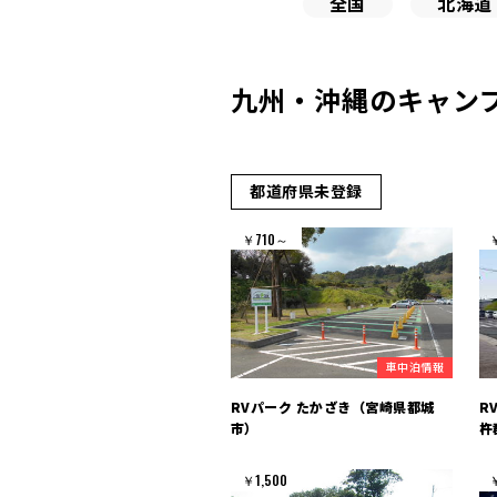
全国
北海道
九州・沖縄のキャンプ
都道府県未登録
￥710～
車中泊情報
RVパーク たかざき（宮崎県都城
R
市）
杵
￥1,500