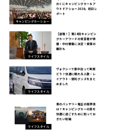
のくにキャンピングカー＆ア
ウトドアショー2024」初日レ
ポート
キャンピングカーショー
【速報！】第14回キャンピン
グカーアワードの受賞者が俳
優・中村獅童に決定！愛車の
展示も
ライフスタイル
ヴォクシーで車中泊って実際
どう？快適に眠れる人数・レ
イアウト・便利グッズをまと
めました
ライフスタイル
車のバッテリー電圧の限界値
は？キャンピングカーの旅を
快適に過ごすために知ってお
きたい知識
ライフスタイル