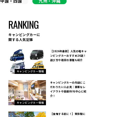
中国・四国
九州・沖縄
RANKING
キャンピングカーに
関する人気記事
【2026年最新】人気の軽キャ
ンピングカーおすすめ24選！
選び方や格安の車種も紹介
キャンピングカー情報
キャンピングカーの内装にこ
だわりたい人必見｜豪華なレ
イアウトや高級RVを中心に紹
介！
キャンピングカー情報
【後悔する前に！】実体験に