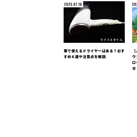
2025.07.16
20
ライフスタイル
車で使えるドライヤーはある？おす
【
すめ６選や注意点を解説
ウ
ロ
せ