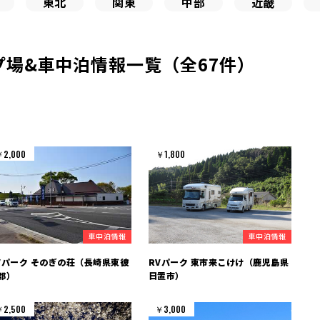
東北
関東
中部
近畿
場&車中泊情報一覧（全67件）
￥2,000
￥1,800
車中泊情報
車中泊情報
Vパーク そのぎの荘（長崎県東彼
RVパーク 東市来こけけ（鹿児島県
郡）
日置市）
￥2,500
￥3,000