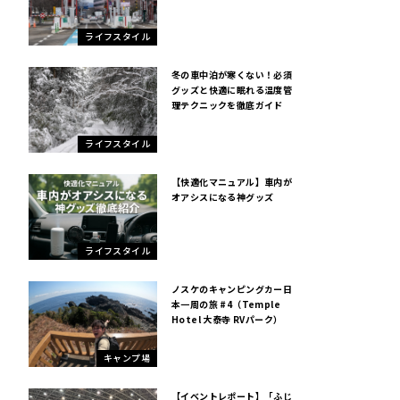
ライフスタイル
冬の車中泊が寒くない！必須
グッズと快適に眠れる温度管
理テクニックを徹底ガイド
ライフスタイル
【快適化マニュアル】車内が
オアシスになる神グッズ
ライフスタイル
ノスケのキャンピングカー日
本一周の旅 #4（Temple
Hotel 大泰寺 RVパーク）
キャンプ場
【イベントレポート】「ふじ