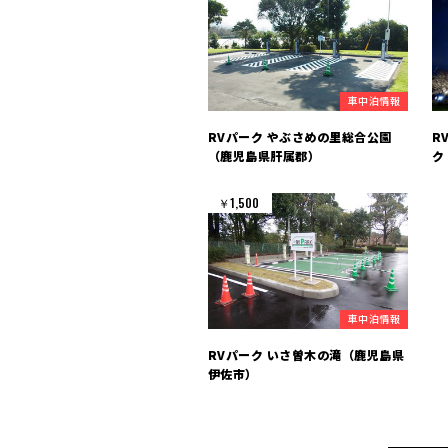
車中泊情報
RVパーク やぶさめの里総合公園
R
（鹿児島県肝属郡）
ク
￥1,500
車中泊情報
RVパーク いさ曽木の滝（鹿児島県
伊佐市）