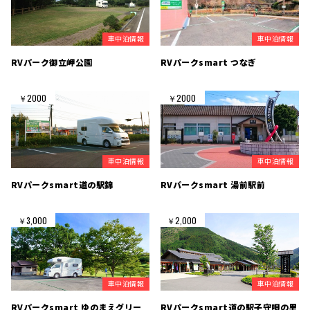
車中泊情報
車中泊情報
RVパーク御立岬公園
RVパークsmart つなぎ
￥2000
￥2000
車中泊情報
車中泊情報
RVパークsmart道の駅錦
RVパークsmart 湯前駅前
￥3,000
￥2,000
車中泊情報
車中泊情報
RVパークsmart ゆのまえグリー
RVパークsmart道の駅子守唄の里