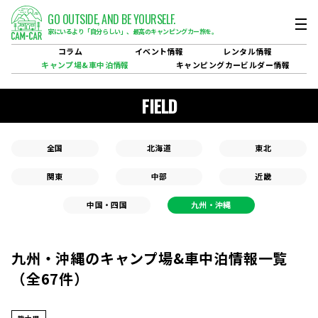
GO OUTSIDE,
AND BE YOURSELF.
家にいるより「自分らしい」、
最高のキャンピングカー旅を。
コラム
イベント
情報
レンタル
情報
キャンプ場&
車中泊情報
キャンピングカービルダー
情報
FIELD
全国
北海道
東北
関東
中部
近畿
中国・四国
九州・沖縄
九州・沖縄のキャンプ場&車中泊情報一覧
（全67件）