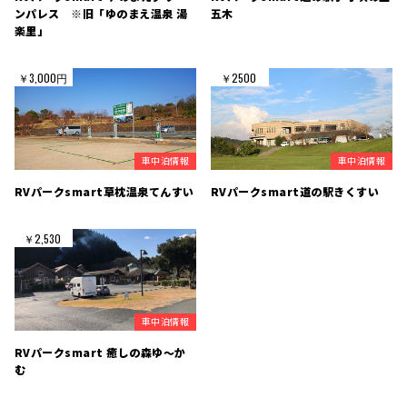
ンパレス ※旧「ゆのまえ温泉 湯
五木
楽里」
￥3,000円
￥2500
車中泊情報
車中泊情報
RVパークsmart草枕温泉てんすい
RVパークsmart道の駅きくすい
￥2,530
車中泊情報
RVパークsmart 癒しの森ゆ～か
む