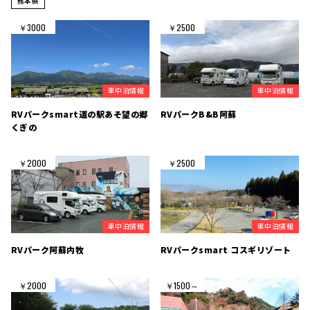
熊本県
￥3000
￥2500
車中泊情報
車中泊情報
RVパークsmart道の駅あそ望の郷
RVパークB&B阿蘇
くぎの
￥2000
￥2500
車中泊情報
車中泊情報
RVパーク阿蘇内牧
RVパークsmart コスギリゾート
￥2000
￥1500～