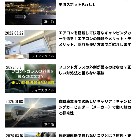
中泊スポットPart.1
車中泊
エアコンを搭載して快適なキャンピングカ
2022.03.22
ー生活を！エアコンの種類やメリット・デ
メリット、隠れた使い方までご紹介します
ライフスタイル
フロントガラスの外側が曇るのはなぜ？正
2025.10.31
しい対処法と曇らない裏技
ライフスタイル
自動車業界での新しいキャリア：キャンピ
2025.01.08
ングカービルダー（メーカー）で働く魅力
と将来性
車中泊
長距離運転で疲れないコツとは？原因・正
2026.03.16