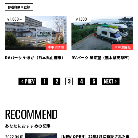
都道府県未登録
￥1,000～
￥1,500
車中泊情報
車中泊情報
RVパーク やまが（熊本県山鹿市）
RVパーク 風来望（熊本県天草市）
PREV
1
2
3
4
5
NEXT
RECOMMEND
あなたにおすすめの記事
【NEW OPEN】22年3月に新設された車
2022.04.01