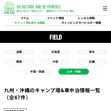
GO OUTSIDE,
AND BE YOURSELF.
家にいるより「自分らしい」、
最高のキャンピングカー旅を。
コラム
イベント
情報
レンタル
情報
キャンプ場&
車中泊情報
キャンピングカービルダー
情報
FIELD
全国
北海道
東北
関東
中部
近畿
中国・四国
九州・沖縄
九州・沖縄のキャンプ場&車中泊情報一覧
（全67件）