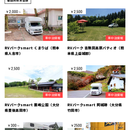
都道府県未登録
￥2,000～
￥2,500
車中泊情報
車中泊情報
RVパークsmart くまりば（熊本
RVパーク 吉無田高原パティオ（熊
県人吉市）
本県上益城郡）
￥2,500
￥2,500
車中泊情報
車中泊情報
RVパークsmart 粟嶋公園（大分
RVパークsmart 岡城跡（大分県
県豊後高田市）
竹田市）
￥300～
￥2500