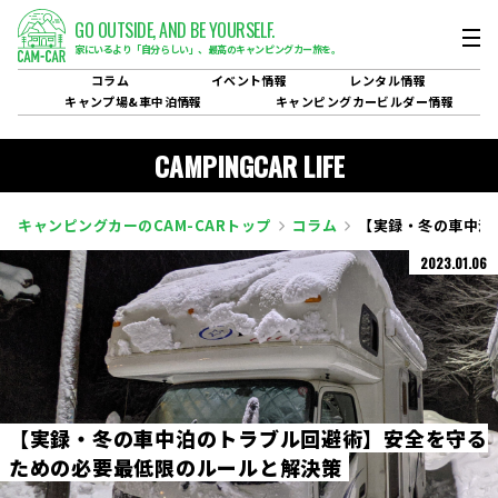
GO OUTSIDE,
AND BE YOURSELF.
家にいるより「自分らしい」、
最高のキャンピングカー旅を。
コラム
イベント
情報
レンタル
情報
キャンプ場&
車中泊情報
キャンピングカービルダー
情報
CAMPINGCAR LIFE
キャンピングカーのCAM-CARトップ
コラム
【実録・冬の車中泊
2023.01.06
【
実
録
・
冬
の
車
中
泊
の
ト
ラ
ブ
ル
回
避
術
】
安
全
を
守
る
た
め
の
必
要
最
低
限
の
ル
ー
ル
と
解
決
策