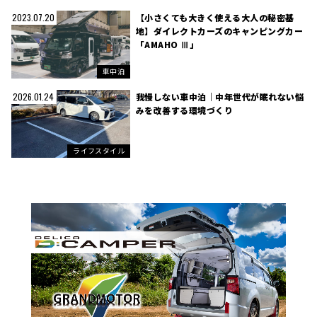
【小さくても大きく使える大人の秘密基
2023.07.20
地】ダイレクトカーズのキャンピングカー
「AMAHO Ⅲ」
車中泊
我慢しない車中泊｜中年世代が眠れない悩
2026.01.24
みを改善する環境づくり
ライフスタイル