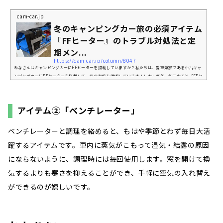
cam-car.jp
冬のキャンピングカー旅の必須アイテム
『FFヒーター』のトラブル対処法と定
期メン...
https://cam-car.jp/column/8047
みなさんはキャンピングカーにFFヒーターを搭載していますか？私たちは、愛車兼家である中古キャ
ンピングカーにFFヒーターを搭載して、冬の車旅を満喫しています！しかし毎年、冬になると「FFヒ
ーターの調子が悪い」「FFヒーターが壊れた」という声を一定数耳にします。そこで今回は、毎日キ
ャンピングカーに住んでいるからこそ分かる、FFヒーターのトラブル対処法と定期メンテナンスをご
紹介します。万が一「FFヒーターが壊れた？！」と思った時にこそ読んで欲しいので、ぜひブックマ
アイテム②「ベンチレーター」
ークして、今年の冬をお迎えください。FFヒーター...
ベンチレーターと調理を絡めると、もはや季節とわず毎日大活
躍するアイテムです。車内に蒸気がこもって湿気・結露の原因
にならないように、調理時には毎回使用します。窓を開けて換
気するよりも寒さを抑えることができ、手軽に空気の入れ替え
ができるのが嬉しいです。