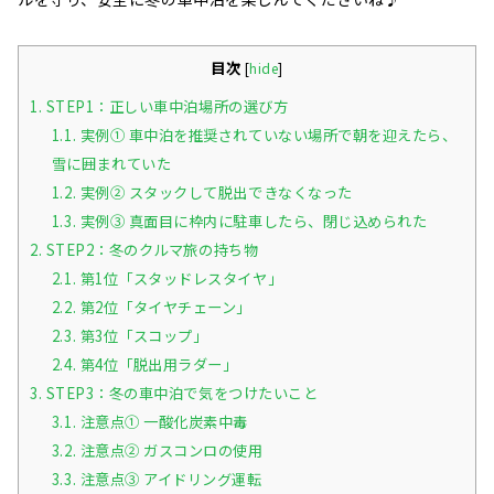
目次
[
hide
]
1.
STEP1：正しい車中泊場所の選び方
1.1.
実例① 車中泊を推奨されていない場所で朝を迎えたら、
雪に囲まれていた
1.2.
実例② スタックして脱出できなくなった
1.3.
実例③ 真面目に枠内に駐車したら、閉じ込められた
2.
STEP2：冬のクルマ旅の持ち物
2.1.
第1位「スタッドレスタイヤ」
2.2.
第2位「タイヤチェーン」
2.3.
第3位「スコップ」
2.4.
第4位「脱出用ラダー」
3.
STEP3：冬の車中泊で気をつけたいこと
3.1.
注意点① 一酸化炭素中毒
3.2.
注意点② ガスコンロの使用
3.3.
注意点③ アイドリング運転