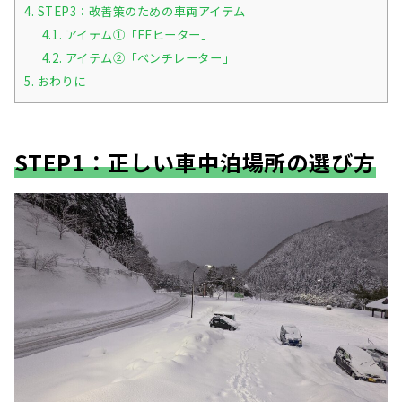
4.
STEP3：改善策のための車両アイテム
4.1.
アイテム①「FFヒーター」
4.2.
アイテム②「ベンチレーター」
5.
おわりに
STEP1：正しい車中泊場所の選び方