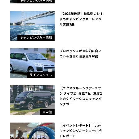
キャンピングカー情報
【2023年最新】徳島県のおす
すめキャンピングカーレンタ
ル店舗3選
キャンピングカー情報
プロボックスが車中泊に向い
ている理由と注意点を解説
ライフスタイル
【エクスクルーシブアーチザ
ン タイプ1】乗車7名、就寝2
名のケイワークスのキャンピ
ングカー
車中泊
【イベントレポート】「九州
キャンピングカーショー」初
日レポート