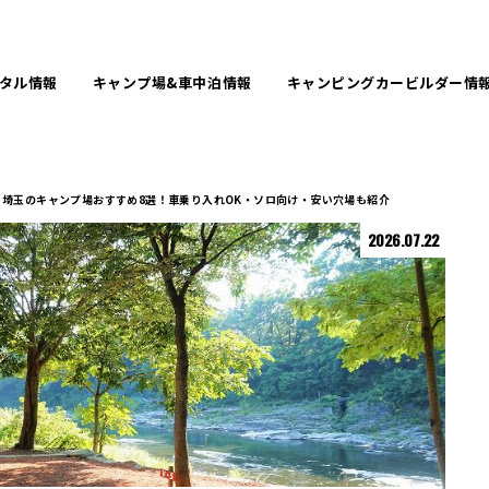
タル
情報
キャンプ場&
車中泊情報
キャンピングカービルダー
情
埼玉のキャンプ場おすすめ8選！車乗り入れOK・ソロ向け・安い穴場も紹介
2026.07.22