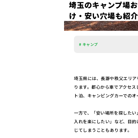
埼
玉
の
キ
ャ
ン
プ
場
お
け
・
安
い
穴
場
も
紹
# キャンプ
埼玉県には、長瀞や秩父エリア
ります。都心から車でアクセス
ト泊、キャンピングカーでのオ
一方で、「安い場所を探したい
入れを楽にしたい」など、目的
じてしまうこともあります。