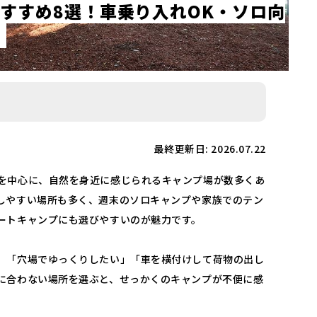
す
す
め
8
選
！
車
乗
り
入
れ
O
K
・
ソ
ロ
向
介
最終更新日: 2026.07.22
を中心に、自然を身近に感じられるキャンプ場が数多くあ
しやすい場所も多く、週末のソロキャンプや家族でのテン
ートキャンプにも選びやすいのが魅力です。
」「穴場でゆっくりしたい」「車を横付けして荷物の出し
に合わない場所を選ぶと、せっかくのキャンプが不便に感