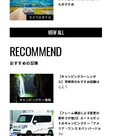
ルのすすめ
ライフスタイル
VIEW ALL
RECOMMEND
おすすめの記事
【キャンピングカーレンタ
ル】宮崎県のおすすめ店舗は
ここ！
キャンピングカー情報
【フレーム構造による変更の
素早さが魅力】エートゥゼッ
トのキャンピングカー「アメ
リア・ワン エヌバン バージョ
ン」