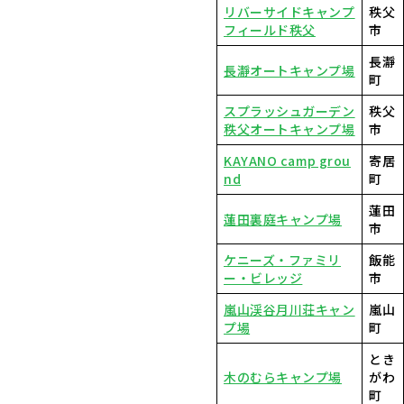
リバーサイドキャンプ
秩父
フィールド秩父
市
長瀞
長瀞オートキャンプ場
町
スプラッシュガーデン
秩父
秩父オートキャンプ場
市
KAYANO camp grou
寄居
nd
町
蓮田
蓮田裏庭キャンプ場
市
ケニーズ・ファミリ
飯能
ー・ビレッジ
市
嵐山渓谷月川荘キャン
嵐山
プ場
町
とき
木のむらキャンプ場
がわ
町