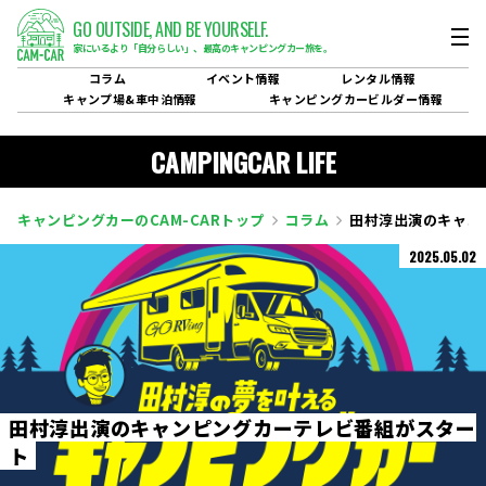
GO OUTSIDE,
AND BE YOURSELF.
家にいるより「自分らしい」、
最高のキャンピングカー旅を。
コラム
イベント
情報
レンタル
情報
キャンプ場&
車中泊情報
キャンピングカービルダー
情報
CAMPINGCAR LIFE
キャンピングカーのCAM-CARトップ
コラム
田村淳出演のキャン
2025.05.02
田
村
淳
出
演
の
キ
ャ
ン
ピ
ン
グ
カ
ー
テ
レ
ビ
番
組
が
ス
タ
ー
ト