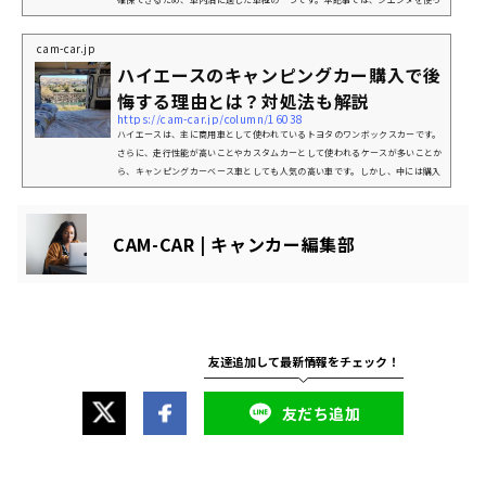
て快適に車内泊をする方法について詳しく紹介します。シエンタで車内泊をする
メリットトヨタ公式HPコンパクトながら広々とした車内シエンタは5人乗りと7
cam-car.jp
人乗りのバリエーションがありますが、どちらも後部座席を倒すことで広いフラ
ハイエースのキャンピングカー購入で後
ットスペースを確保できます。特に、7人乗りモデルは3列目を収納すると...
悔する理由とは？対処法も解説
https://cam-car.jp/column/16038
ハイエースは、主に商用車として使われているトヨタのワンボックスカーです。
さらに、走行性能が高いことやカスタムカーとして使われるケースが多いことか
ら、キャンピングカーベース車としても人気の高い車です。しかし、中には購入
してから後悔したといった声が多くあります。本記事では、ハイエースのキャン
ピングカーを購入して後悔した理由や購入後の解決法について解説していくので
参考にしてください。ハイエースのキャンピングカー購入で後悔する理由引用：
CAM-CAR | キャンカー編集部
トヨタモビリティ神奈川ハイエースは、カスタムカーとして使いやすい...
友だち追加