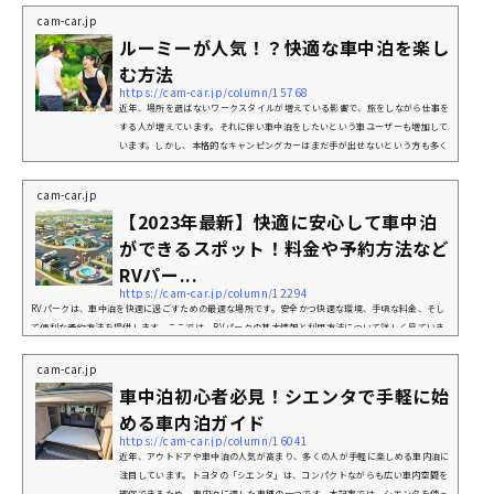
cam-car.jp
ルーミーが人気！？快適な車中泊を楽し
む方法
https://cam-car.jp/column/15768
近年、場所を選ばないワークスタイルが増えている影響で、旅をしながら仕事を
する人が増えています。それに伴い車中泊をしたいという車ユーザーも増加して
います。しかし、本格的なキャンピングカーはまだ手が出せないという方も多く
いるかと思います、そこで本記事では、車中泊カーとして注目されている「ルー
ミー」のどんなところが優れているのか、「ルーミー」で車中泊をするにはどん
cam-car.jp
なアイテムを持っていると便利かなどをまとめてみましたので、車中泊をしてみ
【2023年最新】快適に安心して車中泊
たいという方は是非一度この記事を参考にしてみてください。ルーミー...
ができるスポット！料金や予約方法など
RVパー...
https://cam-car.jp/column/12294
RVパークは、車中泊を快適に過ごすための最適な場所です。安全かつ快適な環境、手頃な料金、そし
て便利な予約方法を提供します。ここでは、RVパークの基本情報と利用方法について詳しく見ていき
ましょう。RVパークとはどんなところ？RVパークは、車中泊に特化した施設です。電源やトイレ、シ
ャワー設備など、車中泊をサポートするための設備が整っています。また、安全性や利便性を考慮し
cam-car.jp
た設計がされているため、初心者から経験者まで幅広く利用されています。そもそもRVパークとは？
車中泊初心者必見！シエンタで手軽に始
RVパークは、車中泊専用の施設で、旅行者に安心と...
める車内泊ガイド
https://cam-car.jp/column/16041
近年、アウトドアや車中泊の人気が高まり、多くの人が手軽に楽しめる車内泊に
注目しています。トヨタの「シエンタ」は、コンパクトながらも広い車内空間を
確保できるため、車内泊に適した車種の一つです。本記事では、シエンタを使っ