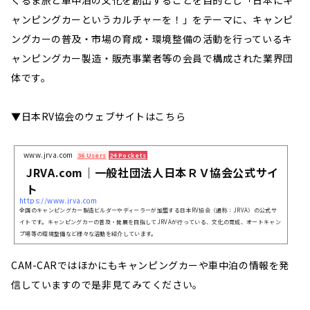
ャンピングカーというカルチャーを！」をテーマに、キャンピ
ングカーの普及・市場の育成・環境整備の活動を行っているキ
ャンピングカー製造・販売事業者等の会員で構成された業界団
体です。
▼日本RV協会のウェブサイトはこちら
www.jrva.com
36 Users
24 Pockets
JRVA.com｜一般社団法人日本ＲＶ協会公式サイ
ト
https://www.jrva.com
全国のキャンピングカー製造ビルダーやディーラーが加盟する日本RV協会（通称：JRVA）の公式サ
イトです。キャンピングカーの普及・発展を目指してJRVAが行っている、文化の育成、オートキャン
プ場等の環境整備など様々な活動を紹介しています。
CAM-CARではほかにもキャンピングカーや車中泊の情報を発
信していますので是非見てみてください。