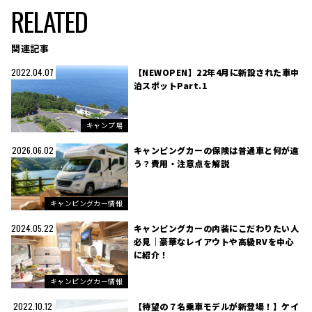
RELATED
関連記事
【NEWOPEN】22年4月に新設された車中
2022.04.07
泊スポットPart.1
キャンプ場
キャンピングカーの保険は普通車と何が違
2026.06.02
う？費用・注意点を解説
キャンピングカー情報
キャンピングカーの内装にこだわりたい人
2024.05.22
必見｜豪華なレイアウトや高級RVを中心
に紹介！
キャンピングカー情報
【待望の７名乗車モデルが新登場！】ケイ
2022.10.12