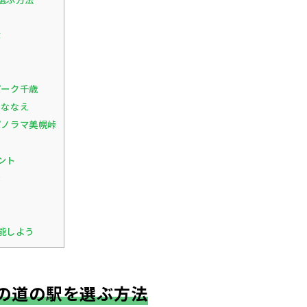
ぶ
パーク千歳
・ななえ
パノラマ美幌峠
ント
む
能しよう
の道の駅を選ぶ方法