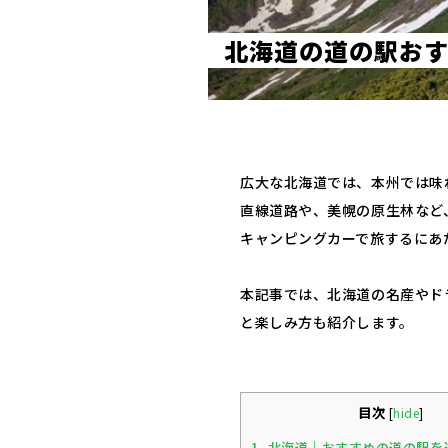
北
海
道
の
道
の
駅
お
広大な北海道では、本州では味
直線道路や、美幌の原生林など
キャンピングカーで旅するにあ
本記事では、北海道の名産やド
と楽しみ方も紹介します。
目次
[
hide
]
1.
北海道｜おすすめの道の駅を