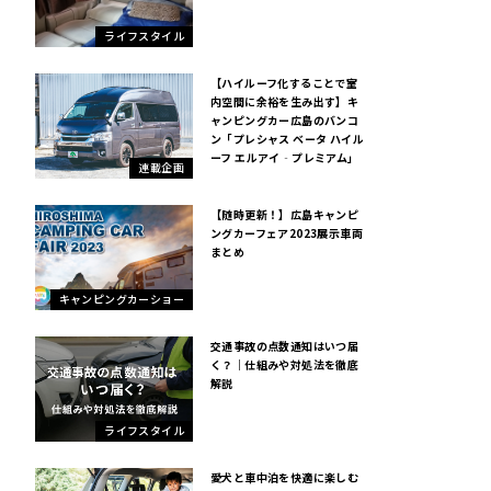
ライフスタイル
【ハイルーフ化することで室
内空間に余裕を生み出す】キ
ャンピングカー広島のバンコ
ン「プレシャス ベータ ハイル
ーフ エルアイ‐プレミアム」
連載企画
【随時更新！】広島キャンピ
ングカーフェア2023展示車両
まとめ
キャンピングカーショー
交通事故の点数通知はいつ届
く？｜仕組みや対処法を徹底
解説
ライフスタイル
愛犬と車中泊を快適に楽しむ