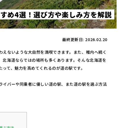
す
す
め
4
選
！
選
び
方
や
楽
し
み
方
を
解
説
最終更新日: 2026.02.20
わえないような大自然を満喫できます。また、稚内へ続く
、北海道ならではの場所も多くあります。そんな北海道を
たって、魅力を高めてくれるのが道の駅です。
ライバーや同乗者に優しい道の駅、また道の駅を選ぶ方法
選ぶ方法