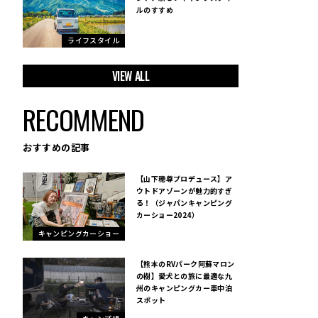
ルのすすめ
ライフスタイル
VIEW ALL
RECOMMEND
おすすめの記事
【山下穂尊プロデュース】ア
ウトドアゾーンが魅力的すぎ
る！（ジャパンキャンピング
カーショー2024）
キャンピングカーショー
【熊本のRVパーク阿蘇マロン
の樹】愛犬との旅に最適な九
州のキャンピングカー車中泊
スポット