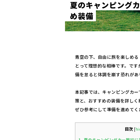
夏
の
キ
ャ
ン
ピ
ン
グ
め
装
備
青空の下、自由に旅を楽しめる
とって理想的な相棒です。です
備を怠ると体調を崩す恐れがあ
本記事では、キャンピングカー
策と、おすすめの装備を詳しく
ぜひ参考にして準備を進めてく
目次
[
hi
1.
夏のキャンピングカー旅行に