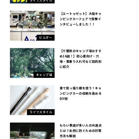
ライフスタイル
【エートゥゼット】大阪キャ
ンピングカーフェアで突撃イ
ンタビューしました！！
ビルダー
【千葉県のキャンプ場おすす
め16選！】初心者向け・穴
場・車乗り入れ可など目的別
に紹介
キャンプ場
車で突っ張り棒を使う！キャ
ンピングカーの収納を高める
DIY術
ライフスタイル
もらい事故が多い人の共通点
とは？未然に防ぐための対策
方法も解説