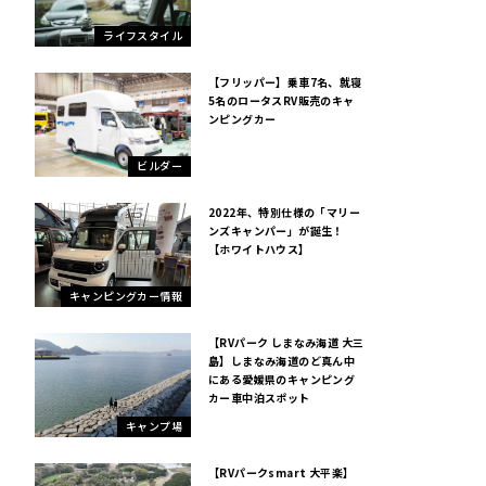
ライフスタイル
【フリッパー】乗車7名、就寝
5名のロータスRV販売のキャ
ンピングカー
ビルダー
2022年、特別仕様の「マリー
ンズキャンパー」が誕生！
【ホワイトハウス】
キャンピングカー情報
【RVパーク しまなみ海道 大三
島】しまなみ海道のど真ん中
にある愛媛県のキャンピング
カー車中泊スポット
キャンプ場
【RVパークsmart 大平楽】