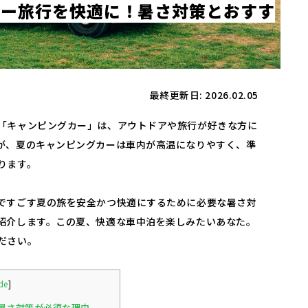
カ
ー
旅
行
を
快
適
に
！
暑
さ
対
策
と
お
す
す
最終更新日: 2026.02.05
「キャンピングカー」は、アウトドアや旅行が好きな方に
が、夏のキャンピングカーは車内が高温になりやすく、準
ります。
ですごす夏の旅を安全かつ快適にするために必要な暑さ対
紹介します。この夏、快適な車中泊を楽しみたいあなた。
ださい。
de
]
暑さ対策が必須な理由