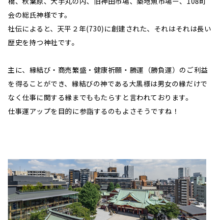
橋、秋葉原、大手丸の内、旧神田市場、築地魚市場ー、108町
会の総氏神様です。
社伝によると、天平２年(730)に創建された、それはそれは長い
歴史を持つ神社です。
主に、縁結び・商売繁盛・健康祈願・勝運（勝負運）のご利益
を得ることができ、縁結びの神である大黒様は男女の縁だけで
なく仕事に関する縁までももたらすと言われております。
仕事運アップを目的に参詣するのもよさそうですね！