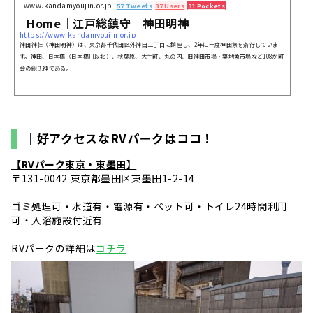
www.kandamyoujin.or.jp
57 Tweets
37 Users
31 Pockets
Home｜江戸総鎮守 神田明神
https://www.kandamyoujin.or.jp
神田神社（神田明神）は、東京都千代田区外神田二丁目に鎮座し、2年に一度神田祭を斎行していま
す。神田、日本橋（日本橋川以北）、秋葉原、大手町、丸の内、旧神田市場・築地魚市場など108か町
会の総氏神である。
｜好アクセスなRVパークはココ！
【RVパーク東京・東墨田】
〒131-0042 東京都墨田区東墨田1-2-14
ゴミ処理可・水道有・電源有・ペット可・トイレ24時間利用
可・入浴施設付近有
RVパークの詳細は
コチラ