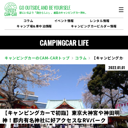
GO OUTSIDE,
AND BE YOURSELF.
家にいるより「自分らしい」、
最高のキャンピングカー旅を。
コラム
イベント
情報
レンタル
情報
キャンプ場&
車中泊情報
キャンピングカービルダー
情報
CAMPINGCAR LIFE
キャンピングカーのCAM-CARトップ
コラム
【キャンピングカー
2022.01.01
【
キ
ャ
ン
ピ
ン
グ
カ
ー
で
初
詣
】
東
京
大
神
宮
や
神
田
明
神
！
都
内
有
名
神
社
に
好
ア
ク
セ
ス
な
R
V
パ
ー
ク