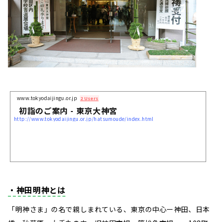
www.tokyodaijingu.or.jp
2 Users
初詣のご案内 - 東京大神宮
http://www.tokyodaijingu.or.jp/hatsumoude/index.html
・神田明神とは
「明神さま」の名で親しまれている、東京の中心ー神田、日本