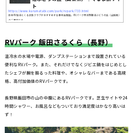
ト
https://www.kurumatabi.com/park/rvpark/733.html
日本RV協会とくるま旅クラブがおすすめする車中泊施設。RVパーク甲州市勝沼ぶどうの丘（山梨県）
のご案内です。
RVパーク 飯田さるくら（長野）
温冷水の水場や電源、ダンプステーションまで設置されている
便利なRVパーク。また、それだけでなくジビエ鍋をはじめとし
たシェフが腕を振るった料理や、オシャレなバーまである高規
格、高付加価値のRVパークです。
長野県飯田市の山の中腹にあるRVパークです。芝生サイトや24
時間シャワー、お風呂などもついており満足度はかなり高いは
ず！