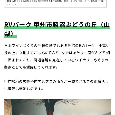
日本RV協会とくるま旅クラブがおすすめする車中泊施設。RVパークsmart カーニバルヒルズ（千葉
県）のご案内です。
RVパーク 甲州市勝沼ぶどうの丘（山
梨）
日本ワインづくりの発祥の地でもある勝沼のRVパーク。小高い
丘の上に立地するこちらのRVパークではあたり一面がぶどう畑
に囲まれており、周辺各地に点在しているワイナリーめぐりの
拠点としても活躍してくれます。
甲府盆地の夜景や南アルプスの山々が一望できるこの素晴らし
い景観は感動ものです。