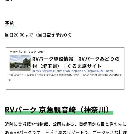
予約
当日20:00まで（当日空き予約OK）
www.kurumatabi.com
RVパーク施設情報｜RVパークみどりの
村（埼玉県）｜くるま旅サイト
https://www.kurumatabi.com/park/rvpark/697.html
日本RV協会とくるま旅クラブがおすすめする車中泊施設。RVパークみどりの村（埼玉県）のご案内で
す。
RVパーク 京急観音崎（神奈川）
近隣に美術館や博物館、公園もある、首都圏から目と鼻の先に
あるRVパークです。三浦半島のリゾートで、ゴージャスな料理