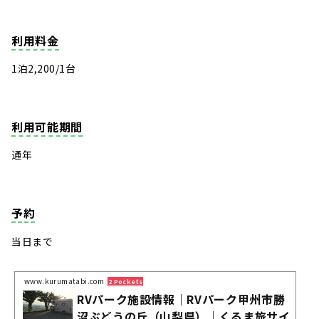
利用料金
1泊2,200/1台
利用可能期間
通年
予約
当日まで
www.kurumatabi.com
2 Pockets
RVパーク施設情報｜RVパーク甲州市勝
沼ぶどうの丘（山梨県）｜くるま旅サイ