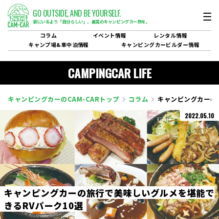
GO OUTSIDE,
AND BE YOURSELF.
家にいるより「自分らしい」、
最高のキャンピングカー旅を。
コラム
イベント
情報
レンタル
情報
キャンプ場&
車中泊情報
キャンピングカービルダー
情報
CAMPINGCAR LIFE
キャンピングカーのCAM-CARトップ
コラム
キャンピングカーの
2022.05.10
キ
ャ
ン
ピ
ン
グ
カ
ー
の
旅
行
で
美
味
し
い
グ
ル
メ
を
堪
能
で
き
る
R
V
パ
ー
ク
1
0
選