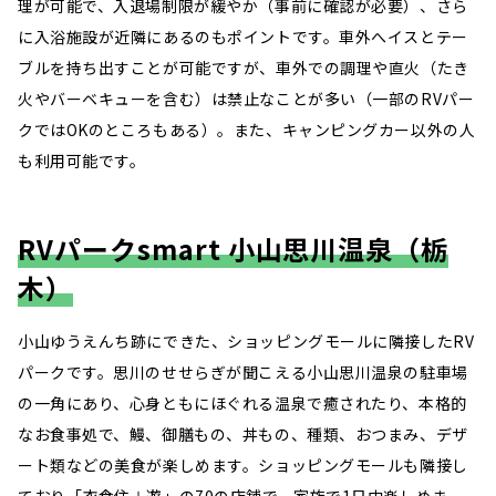
理が可能で、入退場制限が緩やか（事前に確認が必要）、さら
に入浴施設が近隣にあるのもポイントです。車外へイスとテー
ブルを持ち出すことが可能ですが、車外での調理や直火（たき
火やバーベキューを含む）は禁止なことが多い（一部のRVパー
クではOKのところもある）。また、キャンピングカー以外の人
も利用可能です。
RVパークsmart 小山思川温泉（栃
木）
小山ゆうえんち跡にできた、ショッピングモールに隣接したRV
パークです。思川のせせらぎが聞こえる小山思川温泉の駐車場
の一角にあり、心身ともにほぐれる温泉で癒されたり、本格的
なお食事処で、鰻、御膳もの、丼もの、種類、おつまみ、デザ
ート類などの美食が楽しめます。ショッピングモールも隣接し
ており「衣食住＋遊」の70の店舗で、家族で1日中楽しめま