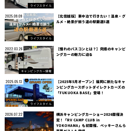
ライフスタイル
【北信越版】車中泊で行きたい！温泉・グ
2025.09.09
ルメ・絶景が揃う道の駅厳選5選
ライフスタイル
【憧れのバスコンとは？】究極のキャンピ
2022.03.26
ングカーの魅力に迫る
キャンピングカー情報
【2025年5月オープン】福岡に新たなキャ
2025.05.13
ンピングカースポットダイレクトカーズの
「FUKUOKA BASE」登場！
ライフスタイル
横浜キャンピングカーショー2026開催決
2026.07.22
定！「RV CAMP CLUB in
YOKOHAMA」も初開催、ベッキーさんら
豪華ゲストも登場