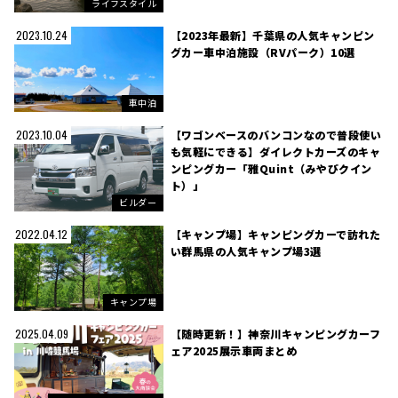
ライフスタイル
【2023年最新】千葉県の人気キャンピン
2023.10.24
グカー車中泊施設（RVパーク）10選
車中泊
【ワゴンベースのバンコンなので普段使い
2023.10.04
も気軽にできる】ダイレクトカーズのキャ
ンピングカー「雅Quint（みやびクイン
ト）」
ビルダー
【キャンプ場】キャンピングカーで訪れた
2022.04.12
い群馬県の人気キャンプ場3選
キャンプ場
【随時更新！】神奈川キャンピングカーフ
2025.04.09
ェア2025展示車両まとめ