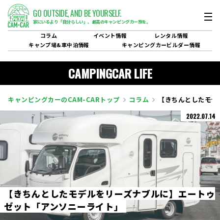
GO OUTSIDE,
AND BE YOURSELF.
家にいるより「自分らしい」、
最高のキャンピングカー旅を。
コラム
イベント
情報
レンタル
情報
キャンプ場&
車中泊情報
キャンピングカービルダー
情報
CAMPINGCAR LIFE
キャンピングカーのCAM-CARトップ
コラム
【きちんとしたモデ
2022.07.14
【
き
ち
ん
と
し
た
モ
デ
ル
を
リ
ー
ズ
ナ
ブ
ル
に
】
エ
ー
ト
ゥ
ゼ
ッ
ト
「
ア
ン
ソ
ニ
ー
ラ
イ
ト
」