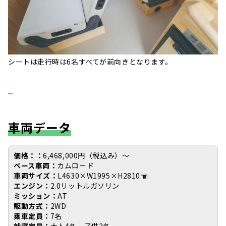
シートは走行時は6名すべてが前向きとなります。
車両データ
価格：：
6,468,000円（税込み）〜
ベース車両：
カムロード
車両サイズ：
L4630×W1995×H2810㎜
エンジン：
2.0リットルガソリン
ミッション：
AT
駆動方式：
2WD
乗車定員：
7名
就寝定員：
大人4名、子供3名