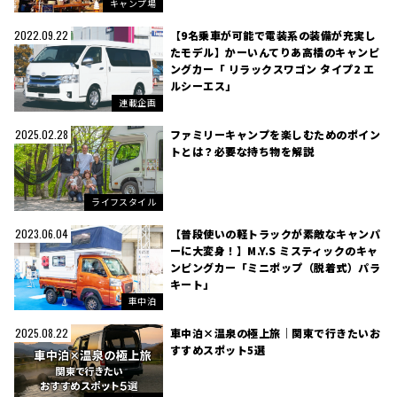
キャンプ場
【9名乗車が可能で電装系の装備が充実し
2022.09.22
たモデル】かーいんてりあ高橋のキャンピ
ングカー「 リラックスワゴン タイプ2 エ
ルシーエス」
連載企画
ファミリーキャンプを楽しむためのポイン
2025.02.28
トとは？必要な持ち物を解説
ライフスタイル
【普段使いの軽トラックが素敵なキャンパ
2023.06.04
ーに大変身！】M.Y.S ミスティックのキャ
ンピングカー「ミニポップ（脱着式）パラ
キート」
車中泊
車中泊×温泉の極上旅｜関東で行きたいお
2025.08.22
すすめスポット5選