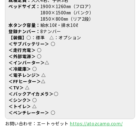
ベッドサイズ：
1900×1260㎜（フロア）
1800×1500㎜（バンク）
1850×800㎜（リア2段）
水タンク容量：
給水10ℓ・排水10ℓ
登録ナンバー：
8ナンバー
【装備】
○：標準 △：オプション
＜サブバッテリー＞
○
＜走行充電＞
○
＜外部電源＞ ○
＜インバーター＞△
＜冷蔵庫＞ ○
＜電子レンジ＞ △
＜FFヒーター＞△
＜TV＞ △
＜バックアイカメラ＞○
＜シンク＞ ○
＜トイレ＞ △
＜ベンチレーター＞ ○
お問い合わせ：エートゥゼット
https://atozcamp.com/