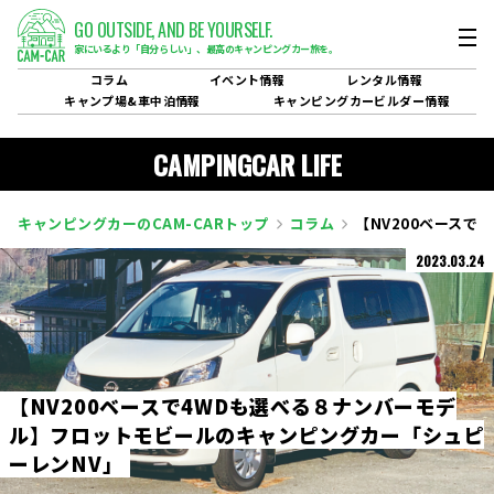
GO OUTSIDE,
AND BE YOURSELF.
家にいるより「自分らしい」、
最高のキャンピングカー旅を。
コラム
イベント
情報
レンタル
情報
キャンプ場&
車中泊情報
キャンピングカービルダー
情報
CAMPINGCAR LIFE
キャンピングカーのCAM-CARトップ
コラム
【NV200ベース
2023.03.24
【
N
V
2
0
0
ベ
ー
ス
で
4
W
D
も
選
べ
る
８
ナ
ン
バ
ー
モ
デ
ル
】
フ
ロ
ッ
ト
モ
ビ
ー
ル
の
キ
ャ
ン
ピ
ン
グ
カ
ー
「
シ
ュ
ピ
ー
レ
ン
N
V
」