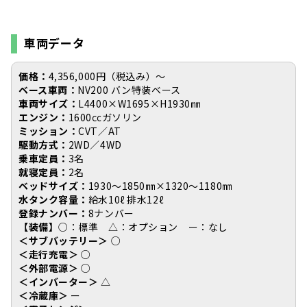
車両データ
価格：
4,356,000円（税込み）〜
ベース車両：
NV200 バン特装ベース
車両サイズ：
L4400×W1695×H1930㎜
エンジン：
1600㏄ガソリン
ミッション：
CVT／AT
駆動方式：
2WD／4WD
乗車定員：
3名
就寝定員：
2名
ベッドサイズ：
1930〜1850㎜×1320〜1180㎜
水タンク容量：
給水10ℓ 排水12ℓ
登録ナンバー：
8ナンバー
【装備】
○：標準 △：オプション ー：なし
＜サブバッテリー＞
○
＜走行充電＞
○
＜外部電源＞
○
＜インバーター＞
△
＜冷蔵庫＞
ー