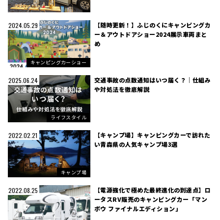
【随時更新！】ふじのくにキャンピングカ
2024.05.29
ー＆アウトドアショー2024展示車両まと
め
キャンピングカーショー
交通事故の点数通知はいつ届く？｜仕組み
2025.06.24
や対処法を徹底解説
ライフスタイル
【キャンプ場】キャンピングカーで訪れた
2022.02.21
い青森県の人気キャンプ場3選
キャンプ場
【電源強化で極めた最終進化の到達点】ロ
2022.08.25
ータスRV販売のキャンピングカー「マン
ボウ ファイナルエディション」