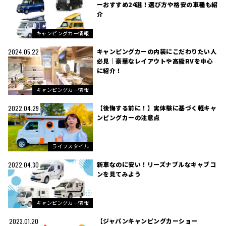
ーおすすめ24選！選び方や格安の車種も紹
介
キャンピングカー情報
キャンピングカーの内装にこだわりたい人
2024.05.22
必見｜豪華なレイアウトや高級RVを中心
に紹介！
キャンピングカー情報
【後悔する前に！】実体験に基づく軽キャ
2022.04.29
ンピングカーの注意点
ライフスタイル
新車なのに安い！リーズナブルなキャブコ
2022.04.30
ンを見てみよう
キャンピングカー情報
【ジャパンキャンピングカーショー
2023.01.20