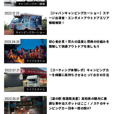
キャンピングカー情報
【ジャパンキャンピングカーショー】ステ
2022.12.23
ージ出演者・エンタメ×アウトドアエリア
情報解禁！
キャンピングカーショー
初心者必見！焚火の温度と燃焼の仕組みを
2025.04.30
理解して快適アウトドアを楽しもう
ライフスタイル
【コーティング体験レポ】キャンピングカ
2022.07.21
ーを綺麗に長持ちさせるとっておきの方法
ライフスタイル
【道の駅 南国風良里】高知県の観光に最
2022.05.01
適な車中泊スポットはここ！ノスケのキャ
ンピングカー日本一周の旅#7