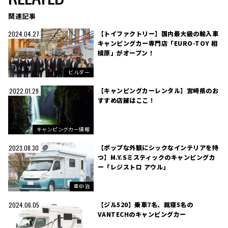
関連記事
【トイファクトリー】国内最大級の輸入車
2024.04.27
キャンピングカー専門店「EURO-TOY 相
模原」がオープン！
ビルダー
【キャンピングカーレンタル】宮崎県のお
2022.01.29
すすめ店舗はここ！
キャンピングカー情報
【ポップな外観にシックなインテリアを持
2023.08.30
つ】M.Y.Sミスティックのキャンピングカ
ー「レジストロ アウル」
車中泊
【ジル520】乗車7名、就寝5名の
2024.06.05
VANTECHのキャンピングカー