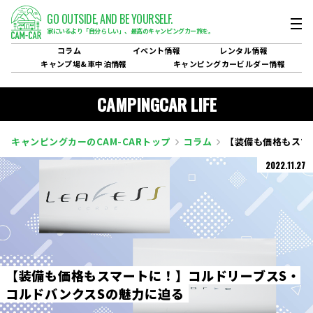
GO OUTSIDE,
AND BE YOURSELF.
家にいるより「自分らしい」、
最高のキャンピングカー旅を。
コラム
イベント
情報
レンタル
情報
キャンプ場&
車中泊情報
キャンピングカービルダー
情報
CAMPINGCAR LIFE
キャンピングカーのCAM-CARトップ
コラム
【装備も価格もスマ
2022.11.27
【
装
備
も
価
格
も
ス
マ
ー
ト
に
！
】
コ
ル
ド
リ
ー
ブ
ス
S
・
コ
ル
ド
バ
ン
ク
ス
S
の
魅
力
に
迫
る