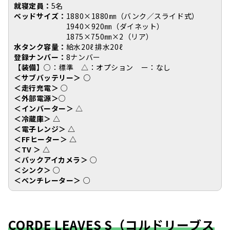
就寝定員：
5名
ベッドサイズ：
1880×1880㎜（バンク／スライド式）
1940×920㎜（ダイネット）
1875×750㎜×2（リア）
水タンク容量：
給水20ℓ 排水20ℓ
登録ナンバー：
8ナンバー
【装備】
○：標準 △：オプション ー：なし
＜サブバッテリー＞
○
＜走行充電＞
○
＜外部電源＞
○
＜インバーター＞
△
＜冷蔵庫＞ △
＜電子レンジ＞ △
＜FFヒーター＞ △
＜TV ＞ △
＜バックアイカメラ＞
○
＜シンク＞
○
＜ベンチレーター＞
○
CORDE LEAVES S（コルドリーブス