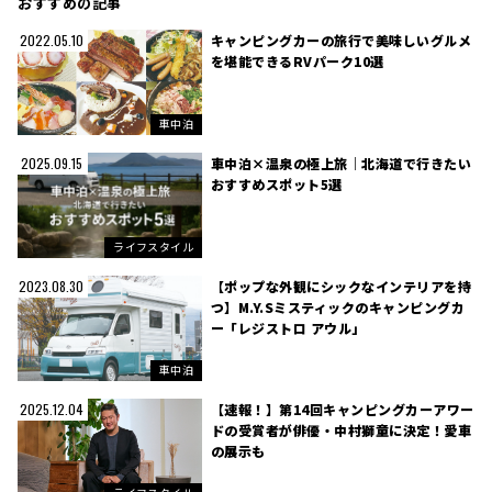
おすすめの記事
キャンピングカーの旅行で美味しいグルメ
2022.05.10
を堪能できるRVパーク10選
車中泊
車中泊×温泉の極上旅｜北海道で行きたい
2025.09.15
おすすめスポット5選
ライフスタイル
【ポップな外観にシックなインテリアを持
2023.08.30
つ】M.Y.Sミスティックのキャンピングカ
ー「レジストロ アウル」
車中泊
【速報！】第14回キャンピングカーアワー
2025.12.04
ドの受賞者が俳優・中村獅童に決定！愛車
の展示も