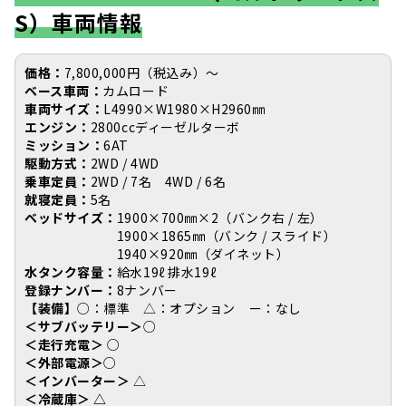
S）車両情報
価格：
7,800,000円（税込み）〜
ベース車両：
カムロード
車両サイズ：
L4990×W1980×H2960㎜
エンジン：
2800ccディーゼルターボ
ミッション：
6AT
駆動方式：
2WD / 4WD
乗車定員：
2WD / 7名 4WD / 6名
就寝定員：
5名
ベッドサイズ：
1900×700㎜×2（バンク右 / 左）
1900×1865㎜（バンク / スライド）
1940×920㎜（ダイネット）
水タンク容量：
給水19ℓ 排水19ℓ
登録ナンバー：
8ナンバー
【装備】
○：標準 △：オプション ー：なし
＜サブバッテリー＞
○
＜走行充電＞
○
＜外部電源＞
○
＜インバーター＞
△
＜冷蔵庫＞ △