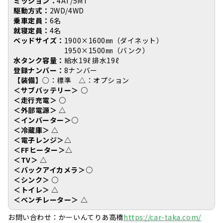
ミッション：
4AT/5MT
駆動方式：
2WD/4WD
乗車定員：
6名
就寝定員：
4名
ベッドサイズ：
1900×1600㎜（ダイネット）
1950×1500㎜（バンク）
水タンク容量：
給水19ℓ 排水19ℓ
登録ナンバー：
8ナンバー
【装備】
○：標準 △：オプション
＜サブバッテリー＞
○
＜走行充電＞
○
＜外部電源＞ △
＜インバーター＞○
＜冷蔵庫＞ △
＜電子レンジ＞△
＜FFヒーター＞△
＜TV＞ △
＜バックアイカメラ＞○
＜シンク＞ ○
＜トイレ＞ △
＜ベンチレーター＞ △
お問い合わせ：かーいんてりあ高橋
https://car-taka.com/