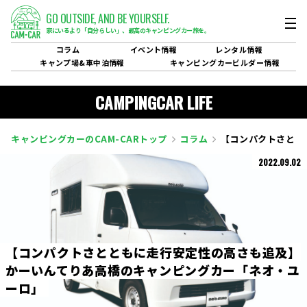
GO OUTSIDE,
AND BE YOURSELF.
家にいるより「自分らしい」、
最高のキャンピングカー旅を。
コラム
イベント
情報
レンタル
情報
キャンプ場&
車中泊情報
キャンピングカービルダー
情報
CAMPINGCAR LIFE
キャンピングカーのCAM-CARトップ
コラム
【コンパクトさとと
2022.09.02
【
コ
ン
パ
ク
ト
さ
と
と
も
に
走
行
安
定
性
の
高
さ
も
追
及
】
か
ー
い
ん
て
り
あ
高
橋
の
キ
ャ
ン
ピ
ン
グ
カ
ー
「
ネ
オ
・
ユ
ー
ロ
」