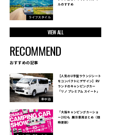
ルのすすめ
ライフスタイル
VIEW ALL
RECOMMEND
おすすめの記事
【人気のU字型ラウンジシート
をコンパクトにデザイン】RV
ランドのキャンピングカー
「リノ プレミアム スイート」
車中泊
「大阪キャンピングカーショ
ー2024」展示車両まとめ（随
時更新）