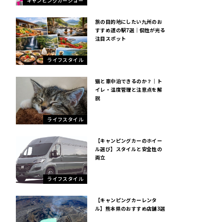
キャンピングカーショー
旅の目的地にしたい九州のお
すすめ道の駅7選｜個性が光る
注目スポット
ライフスタイル
猫と車中泊できるのか？｜ト
イレ・温度管理と注意点を解
説
ライフスタイル
【キャンピングカーのホイー
ル選び】スタイルと安全性の
両立
ライフスタイル
【キャンピングカーレンタ
ル】熊本県のおすすめ店舗3選