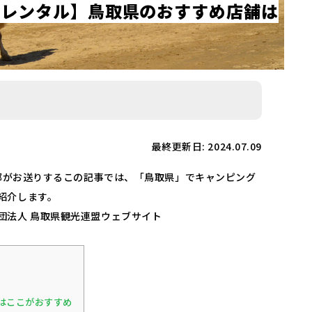
ー
レ
ン
タ
ル
】
鳥
取
県
の
お
す
す
め
店
舗
は
最終更新日: 2024.07.09
集部がお送りするこの記事では、「鳥取県」でキャンピング
紹介します。
団法人 鳥取県観光連盟ウェブサイト
はここがおすすめ