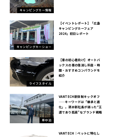
キャンピングカー情報
【イベントレポート】「広島
キャンピングカーフェア
2024」初日レポート
キャンピングカーショー
【車の初心者向け】オートバ
ックスの車の傷消し料金・時
間・おすすめコンパウンドを
紹介
ライフスタイル
VANTECH新体制キックオフ
——キーワードは「継承と進
化」。酒井新社長が語った“王
道であり孤高”なブランド戦略
車中泊
VANTECH｜ペットに特化し