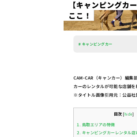
【
キ
ャ
ン
ピ
ン
グ
カ
こ
こ
！
# キャンピングカー
CAM-CAR（キャンカー）編
カーのレンタルが可能な店舗を
※タイトル画像引用元：公益社
目次
[
hide
]
1.
鳥取エリアの特徴
2.
キャンピングカーレンタル店