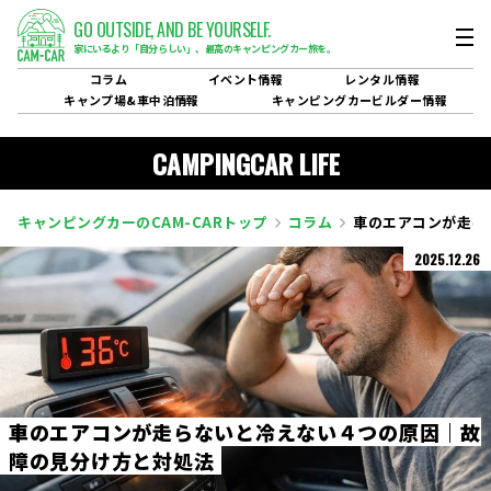
GO OUTSIDE,
AND BE YOURSELF.
家にいるより「自分らしい」、
最高のキャンピングカー旅を。
コラム
イベント
情報
レンタル
情報
キャンプ場&
車中泊情報
キャンピングカービルダー
情報
CAMPINGCAR LIFE
キャンピングカーのCAM-CARトップ
コラム
車のエアコンが走ら
2025.12.26
車
の
エ
ア
コ
ン
が
走
ら
な
い
と
冷
え
な
い
４
つ
の
原
因
｜
故
障
の
見
分
け
方
と
対
処
法