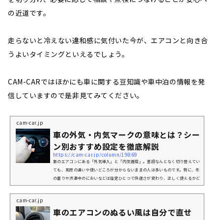
の近道です。
走らないと冷えない違和感に気付いた今が、エアコンと向き合
うよいタイミングといえるでしょう。
CAM-CARではほかにも車に関する豆知識や車中泊の情報を発
信していますので是非見てみてください。
cam-car.jp
車の外気・内気マークの意味とは？シー
ン別おすすめ設定を徹底解説
https://cam-car.jp/column/19869
車のエアコンにある「外気導入」と「内気循環」。普段なんとなく切り替えてい
ても、実際の違いや使いどころが分からないままの人は多いものです。特に、冬
の曇りや渋滞中のにおいなどは設定ひとつで快適さが変わり、正しく使えるかど
うかが運転のしやすさに影響します。この記事では、マークの意味と特徴を整理
し、状況に応じた最適な使い方を分かりやすく紹介します。車の「外気導入」・
cam-car.jp
「内気循環」マークの意味車のエアコン周りにある矢印のイラストが付いた2つ
車のエアコンのぬるい風は自分で直せ
のボタン。これは、空気の流れを選択する機能で「外気導入」「内気循環...