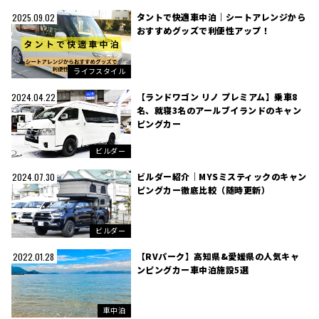
タントで快適車中泊｜シートアレンジから
2025.09.02
おすすめグッズで利便性アップ！
ライフスタイル
【ランドワゴン リノ プレミアム】乗車8
2024.04.22
名、就寝3名のアールブイランドのキャン
ピングカー
ビルダー
ビルダー紹介｜MYSミスティックのキャン
2024.07.30
ピングカー徹底比較（随時更新）
ビルダー
【RVパーク】高知県&愛媛県の人気キャ
2022.01.28
ンピングカー車中泊施設5選
車中泊