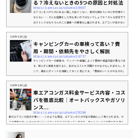
る？冷えないときの5つの原因と対処法
https://cam-car.jp/column/19407
エアコンをつけたのにぬるい風しか出てこない、車内を暖めたいのに全然暖かく
ならない——そんな経験をした方も多いのではないでしょうか？そんな状況下で
はストレスはもちろんのこと健康への被害も心配されます。エアコンが効かない
原因は、部品の故障からちょっとした設定まで様々です。この記事では、ぬるい
風が出る主な原因と、自分でできる原因の調べ方・対処方法をわかりやすく解説
cam-car.jp
します。車のエアコンからぬるい風しか出ない5つの原因出典：yahooニュース
キャンピングカーの車検って高い？費
エアコンからぬるい風しか出ない場合、エアコンのガス漏れをはじめ、いく...
用・期間・依頼先をやさしく解説
https://cam-car.jp/column/16737
キャンピングカーの車検は、ナンバーや装備によって費用や検査内容が異なりま
す。知らずに車検を受けると、余計なコストや手間がかかるかもしれません。そ
こで、事前にポイントを理解しておくと安心です。「費用はいくらかかるのか」
「どこに依頼すればいいのか」こんな悩みや疑問を持つ方に向けて、車検費用を
抑えるコツや依頼先の選び方、ナンバーごとの違いをやさしく解説します。安心
cam-car.jp
して旅を楽しむため、キャンピングカーの車検について理解を深めましょう。キ
車エアコンガス料金サービス内容・コス
ャンピングカーの車検、まず注目すべきは「分類番号」キャンピングカ...
パを徹底比較｜オートバックスやガソリ
ンス...
https://cam-car.jp/column/19264
車のエアコンの効きが悪い——このような場合、エアコンガスの不足が原因として考えられます。ガ
スの補充はディーラーやガソリンスタンドなどでも行っていますが、オートバックスを検討する方も
多いのではないでしょうか。この記事では、車エアコンガスの料金体系やサービス内容を詳しくご紹
介。ディーラーやガソリンスタンド、車販売店などを比較しながら解説していきます。※2025年10月
現在の情報です。最新情報は必ず公式ホームページを確認してください。車のエアコンの仕組み｜エ