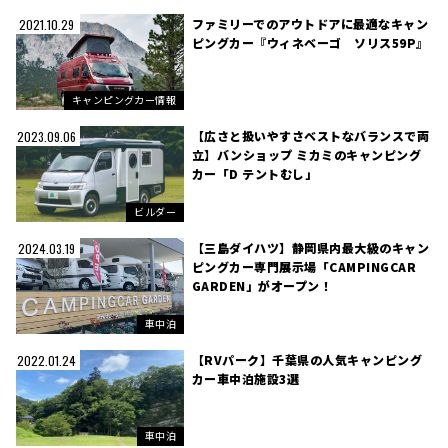
ファミリーでのアウトドアに最適なキャン
2021.10.29
ピングカー『ウィネベーゴ ソリス59P』
キャンピングカー情報
【広さと扱いやすさベストなバランスで両
2023.09.06
立】バンショップ ミカミのキャンピング
カー「D テントむし」
ビルダー
【三島ダイハツ】静岡県内最大級のキャン
2024.03.19
ピングカー専門展示場「CAMPINGCAR
GARDEN」がオープン！
車中泊
【RVパーク】千葉県の人気キャンピング
2022.01.24
カー車中泊施設3選
車中泊