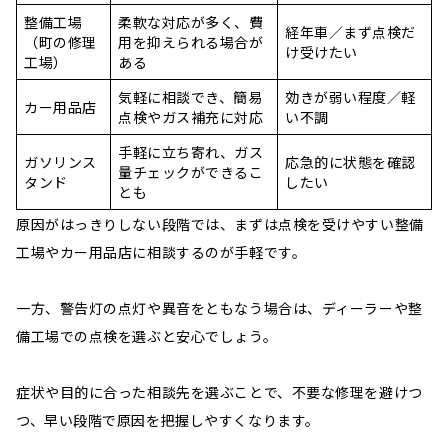
整備工場
柔軟な対応が多く、費
経年車／まず点検だ
（町の修理
用を抑えられる場合が
け受けたい
工場）
ある
気軽に相談でき、簡易
効きが弱い程度／軽
カー用品店
点検やガス補充に対応
い不調
手軽に立ち寄れ、ガス
ガソリンス
応急的に状態を確認
量チェックができるこ
タンド
したい
とも
原因がはっきりしない段階では、まずは点検を受けやすい整備
工場やカー用品店に相談するのが手軽です。
一方、警告灯の点灯や異音をともなう場合は、ディーラーや整
備工場での点検を選ぶと安心でしょう。
症状や目的に合った相談先を選ぶことで、不要な修理を避けつ
つ、早い段階で原因を把握しやすくなります。