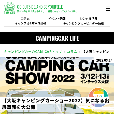
GO OUTSIDE,
AND BE YOURSELF.
家にいるより「自分らしい」、
最高のキャンピングカー旅を。
コラム
イベント
情報
レンタル
情報
キャンプ場&
車中泊情報
キャンピングカービルダー
情報
CAMPINGCAR LIFE
キャンピングカーのCAM-CARトップ
コラム
【大阪キャンピング
2022.03.07
【
大
阪
キ
ャ
ン
ピ
ン
グ
カ
ー
シ
ョ
ー
2
0
2
2
】
気
に
な
る
出
展
車
両
を
大
公
開