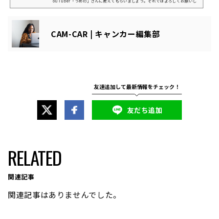
ouTuber「うめの」さんに教えてもらいましょう。それではよろしくお願いし
ます～！＊＊＊＊＊＊＊＊＊＊こんにちは！うめのです！キャブコンタイプのキ
ャンピングカーで年間300日過ごし、その様子をYouTube・Twitterで日々発信
しています。日本全国を旅しはじめてから5年ほど経ちました。キャンピングカ
CAM-CAR | キャンカー編集部
ーでの暮らしや旅の様子、カスタマイズ動画など、さまざまな情報をお届けし
て...
友だち追加
RELATED
関連記事
関連記事はありませんでした。