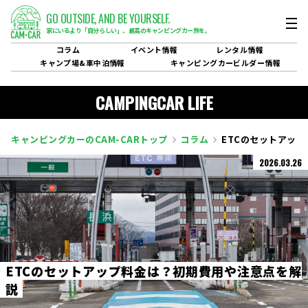
GO OUTSIDE,
AND BE YOURSELF.
家にいるより「自分らしい」、
最高のキャンピングカー旅を。
コラム
イベント
情報
レンタル
情報
キャンプ場&
車中泊情報
キャンピングカービルダー
情報
CAMPINGCAR LIFE
キャンピングカーのCAM-CARトップ
コラム
ETCのセットアッ
2026.03.26
E
T
C
の
セ
ッ
ト
ア
ッ
プ
料
金
は
？
初
期
費
用
や
注
意
点
を
解
説