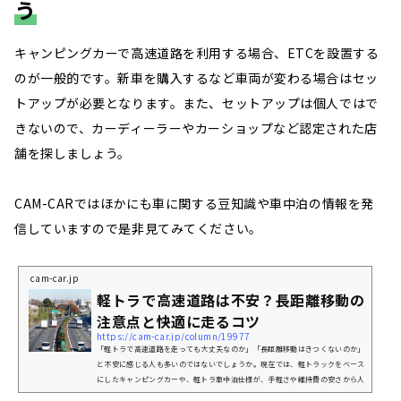
う
キャンピングカーで高速道路を利用する場合、ETCを設置する
のが一般的です。新車を購入するなど車両が変わる場合はセッ
トアップが必要となります。また、セットアップは個人ではで
きないので、カーディーラーやカーショップなど認定された店
舗を探しましょう。
CAM-CARではほかにも車に関する豆知識や車中泊の情報を発
信していますので是非見てみてください。
cam-car.jp
軽トラで高速道路は不安？長距離移動の
注意点と快適に走るコツ
https://cam-car.jp/column/19977
「軽トラで高速道路を走っても大丈夫なのか」「長距離移動はきつくないのか」
と不安に感じる人も多いのではないでしょうか。現在では、軽トラックをベース
にしたキャンピングカーや、軽トラ車中泊仕様が、手軽さや維持費の安さから人
気が高まっているんです。普通車や大型キャンピングカーと比べると、軽トラは