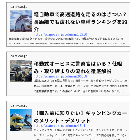
構造や性能に違いがあります。そのため、高速道路を走る際には、事前に知って
cam-car.jp
おきたいポイントがいくつかあります。この記事では、軽トラで高速道路を走行
軽自動車で高速道路を走るのはきつい？
する際の基本知識や注意点、長距離移動を少しでも快適にするコツにつ...
長距離でも疲れない車種ランキングを紹
介
https://cam-car.jp/column/16510
軽自動車で高速道路を走る際、合流や追い越し時の加速不足、横風の強さなどが気になる方もいま
す。しかし、近年の軽自動車はターボ搭載や安全装備の充実によって運転しやすくなりました。この
記事では、軽自動車で高速道路を走る方向けに、選ぶ際のチェックポイントやおすすめの車種を紹介
します。これから軽自動車を購入予定の方は、ぜひ参考にしてください。軽自動車で高速道路を走る
cam-car.jp
のがきついと言われる理由軽自動車は高速道路を走りにくいと思われる方がいるのには、軽自動車特
移動式オービスに警察官はいる？仕組
有の理由があります。軽自動車の購入を検討している...
み・取り締まりの流れを徹底解説
https://cam-car.jp/column/20668
道路に設置された箱型の見慣れない機械——それは移動式のオービスかもしれま
せん。移動式オービスは、生活道路（ゾーン30）や通学路でも利用される可搬式
の速度取締装置です。この機械について「近くに警察官はいるのだろうか」、
「もし撮影されたらどうなるの」と疑問をもった人もいるのではないでしょう
か。この記事では、移動式オービスの仕組みや警察官の有無、取り締まりの流れ
cam-car.jp
までをわかりやすく解説します。移動式オービスの基礎知識出典：読売新聞オン
【購入前に知りたい】キャンピングカー
ライン移動式オービスは、近年全国で導入が進んでいる持ち運び式の速度取締...
のメリット・デメリット
https://cam-car.jp/column/4614
キャンピングカーを購入する前におさえておきたい「キャンピングカーのメリッ
ト、デメリット」について、実際にキャンピングカーで全国各地を旅しているY