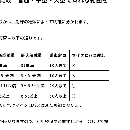
うかは、免許の種類によって明確に分かれます。
可否は以下の通りです。
両総重量
最大積載量
乗車定員
マイクロバス運転
t未満
3t未満
10人まで
×
〜8t未満
3〜5t未満
10人まで
×
〜11t未満
3〜6.5t未満
29人まで
○
1t以上
6.5t以上
30人以上
○
ていればマイクロバスは運転可能となります。
が掛かりますので、利用頻度や必要性と照らし合わせて検