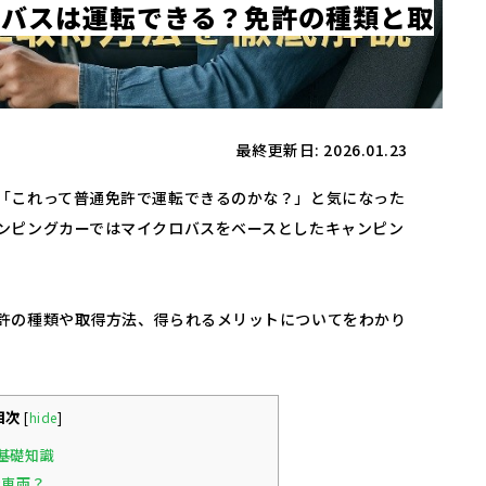
ロ
バ
ス
は
運
転
で
き
る
？
免
許
の
種
類
と
取
最終更新日: 2026.01.23
「これって普通免許で運転できるのかな？」と気になった
ンピングカーではマイクロバスをベースとしたキャンピン
許の種類や取得方法、得られるメリットについてをわかり
目次
[
hide
]
基礎知識
な車両？