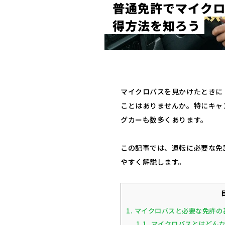
普
通
免
許
で
マ
イ
ク
得
方
法
を
知
ろ
う
マイクロバスを見かけたときに
ことはありませんか。特にキャ
グカーも数多くあります。
この記事では、運転に必要な免
やすく解説します。
1.
マイクロバスと必要な免許の
1.1.
マイクロバスとはどん