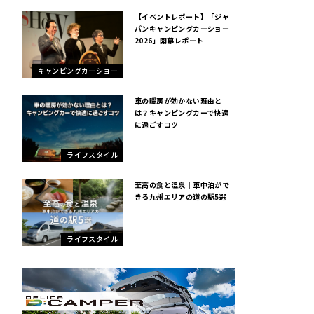
【イベントレポート】「ジャ
パンキャンピングカーショー
2026」開幕レポート
キャンピングカーショー
車の暖房が効かない理由と
は？キャンピングカーで快適
に過ごすコツ
ライフスタイル
至高の食と温泉｜車中泊がで
きる九州エリアの道の駅5選
ライフスタイル