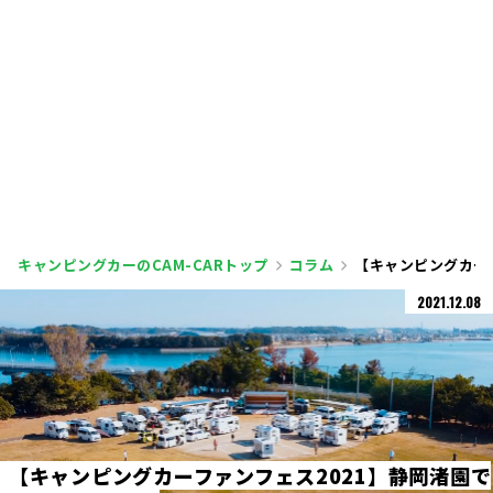
キャンピングカーのCAM-CARトップ
コラム
【キャンピングカー
2021.12.08
【
キ
ャ
ン
ピ
ン
グ
カ
ー
フ
ァ
ン
フ
ェ
ス
2
0
2
1
】
静
岡
渚
園
で