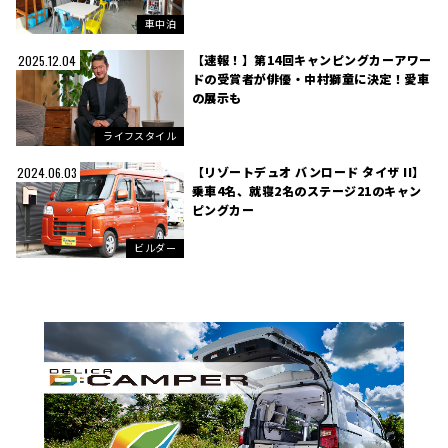
車中泊
【速報！】第14回キャンピングカーアワー
2025.12.04
ドの受賞者が俳優・中村獅童に決定！愛車
の展示も
ライフスタイル
【リゾートデュオ バンロード タイザ II】
2024.06.03
乗車4名、就寝2名のステージ21のキャン
ピングカー
ビルダー