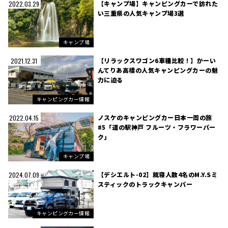
【キャンプ場】キャンピングカーで訪れた
2022.03.29
い三重県の人気キャンプ場3選
キャンプ場
【リラックスワゴン6車種比較！】かーい
2021.12.31
んてりあ高橋の人気キャンピングカーの魅
力に迫る
キャンピングカー情報
ノスケのキャンピングカー日本一周の旅
2022.04.15
#5「道の駅神戸 フルーツ・フラワーパー
ク」
キャンプ場
【デシエルト-02】就寝人数4名のM.Y.Sミ
2024.07.09
スティックのトラックキャンパー
キャンピングカー情報