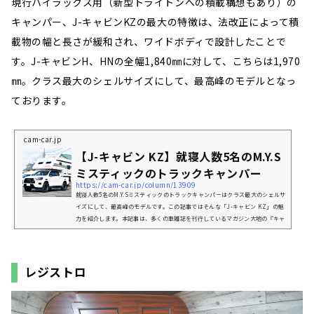
現行ハイラックス用（新型トライトンへの積載構想もあり）の
キャンパー、J-キャビンKZの最大の特徴は、法改正によって積
載物の幅と長さが緩和され、ワイドボディで設計したことで
す。J-キャビンH、HNの全幅1,840㎜に対して、こちらは1,970
㎜。クラス最大のシェルサイズにして、最高峰のモデルとなっ
ております。
cam-car.jp
【J-キャビン KZ】就寝人数5名のM.Y.S
ミスティックのトラックキャンパー
https://cam-car.jp/column/13909
就寝人数5名のM.Y.Sミスティックのトラックキャンパーはクラス最大のシェルサ
イズにして、最高峰のモデルです。この記事ではそんな「J-キャビン KZ」の魅
力を紹介します。本記事は、多くの車雑誌を刊行しているマガジン大地の『キャ
ンプカーマガジン』5月号との連動記事になります。「J-キャビン KZ」ってど
んなキャンピングカー？現行ハイラックス用（新型トライトンへの積載構想もあ
り）のキャンパー、J-キャビンKZの最大の特徴は、法改正によって積載物の幅
と長さが緩和され、ワイドボディで設計したことです。J-キャビンH、HNの全...
レジストロ