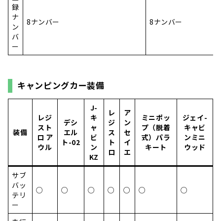
録
ナ
8ナンバー
8ナンバー
ン
バ
ー
キャンピングカー装備
J-
レ
ア
レジ
キ
ミニポッ
ジェイ-
デシ
ジ
ン
スト
ャ
プ（脱着
キャビ
装備
エル
ス
セ
ロ ア
ビ
式）パラ
ンミニ
ト-02
ト
イ
ウル
ン
キート
ウッド
ロ
エ
KZ
サブ
バッ
○
○
○
○
○
○
○
テリ
ー