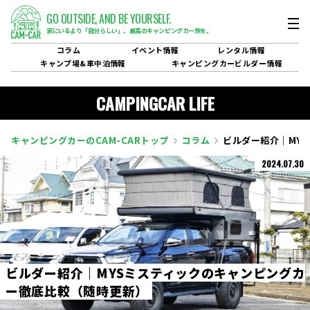
GO OUTSIDE,
AND BE YOURSELF.
家にいるより「自分らしい」、
最高のキャンピングカー旅を。
コラム
イベント
情報
レンタル
情報
キャンプ場&
車中泊情報
キャンピングカービルダー
情報
CAMPINGCAR LIFE
キャンピングカーのCAM-CARトップ
コラム
ビルダー紹介｜MY
2024.07.30
ビ
ル
ダ
ー
紹
介
｜
M
Y
S
ミ
ス
テ
ィ
ッ
ク
の
キ
ャ
ン
ピ
ン
グ
カ
ー
徹
底
比
較
（
随
時
更
新
）