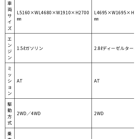
車
両
L5160×WL4680×W1910×H2700
L4695×W1695×H19
サ
㎜
㎜
イ
ズ
エ
ン
1.5ℓガソリン
2.8ℓディーゼルターボ
ジ
ン
ミ
ッ
シ
AT
AT
ョ
ン
駆
動
2WD／4WD
2WD
方
式
乗