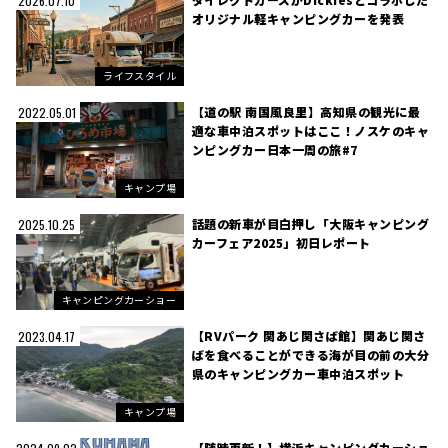
2026.07.10
オリジナル軽キャンピングカーを発表
ライフスタイル
【道の駅 南国風良里】高知県の観光に最
2022.05.01
適な車中泊スポットはここ！ノスケのキャ
ンピングカー日本一周の旅#7
キャンプ場
話題の新車が目白押し「大阪キャンピング
2025.10.25
カーフェア2025」初日レポート
キャンピングカーショー
【RVパーク 関あじ関さば館】関あじ関さ
2023.04.17
ばを食べることができる海が目の前の大分
県のキャンピングカー車中泊スポット
キャンプ場
【随時更新！】横浜キャンピングカーショ