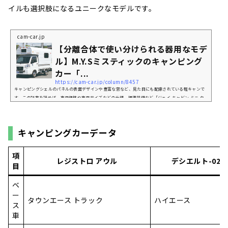
イルも選択肢になるユニークなモデルです。
cam-car.jp
【分離合体で使い分けられる器用なモデ
ル】M.Y.Sミスティックのキャンピング
カー「...
https://cam-car.jp/column/8457
キャンピングシェルのパネルの表面デザインや豊富な窓など、見た目にも配慮されている軽キャンで
す。この記事を読めば、車両価格や車両サイズなどの仕様、標準装備など「ジェイ-キャビン ミニ ウ
ッド」の特徴が網羅できます。本記事は、多くの車雑誌を刊行しているマガジン大地の『キャンプカ
ーマガジン』11月号との連動記事になります。「ジェイ-キャビン ミニ ウッド」ってどんなキャンピ
ングカー？クルマをキャンピングカーに仕立てるのではなく、軽トラックの荷台に合わせて作られた
キャンピングカーデータ
小屋を乗せることでキャンピングカーとしたモデ...
項
レジストロ アウル
デシエルト-02
目
ベ
ー
タウンエース トラック
ハイエース
ス
車