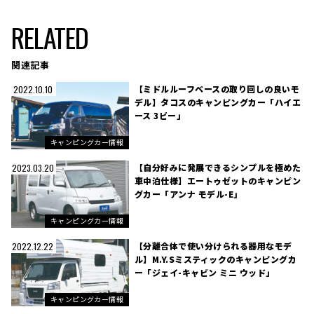
RELATED
関連記事
【ミドルルーフベースの取り回しの良いモ
2022.10.10
デル】タコスのキャンピングカー「ハイエ
ース 3ビー」
キャンピングカー情報
【自分好みに発展できるシンプルを極めた
2023.03.20
車中泊仕様】エートゥゼットのキャンピン
グカー「アンナ モデル-E」
キャンピングカー情報
【分離合体で使い分けられる器用なモデ
2022.12.22
ル】M.Y.Sミスティックのキャンピングカ
ー「ジェイ-キャビン ミニ ウッド」
キャンピングカー情報