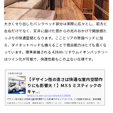
大きくせり出したバンクベッド部分は実際に広々とし、前方と
左右だけでなく、天井に設けた窓からの光のおかげで開放感た
っぷりの快適空間となります。こことリアの常設ベッドに加
え、ダイネットベッドも備えることで宿泊能力はとても高くな
っています。標準装備される 428Ah リチウムイオンバッテリー
はツイン化が可能で、快適性能もこの上ない仕様です。
cam-car.jp
【デザイン性の高さは快適な室内空間作
りにも影響大！】M.Y.S ミスティックの
キャ...
https://cam-car.jp/column/10606
デザイン性の高さは快適な室内空間作りにも影響大のキャブコンです。この記事を読めば、車両価格
や車両サイズなどの仕様、標準装備など「新型アンセイエ」の特徴が網羅できます。本記事は、多く
の車雑誌を刊行しているマガジン大地の『キャンプカーマガジン』5月号との連動記事になります。
「新型アンセイエ」ってどんなキャンピングカー？大きくせり出したバンクベッド部分は実際に広々