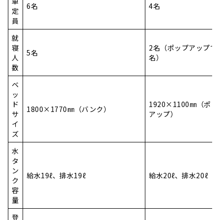
車
6名
4名
定
員
就
寝
2名（ポップアップで
5名
人
名）
数
ベ
ッ
ド
1920×1100㎜（ポッ
1800×1770㎜（バンク）
サ
アップ）
イ
ズ
水
タ
ン
給水19ℓ、排水19ℓ
給水20ℓ、排水20ℓ
ク
容
量
登