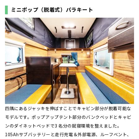
とし、前方と左右だけでなく、天井に設けた窓からの光のおかげで開放感たっぷりの快適空間となり
ミニポップ（脱着式）パラキート
ます。こことリアの常設ベッドに加え、ダイネットベ...
四隅にあるジャッキを伸ばすことでキャビン部分が脱着可能な
モデルです。ポップアップテント部分のバンクベッドとキャビ
ンのダイネットベッドで3 名分の就寝環境を整えました。
105Ahサブバッテリーと走行充電＆外部電源、ルーフベント、