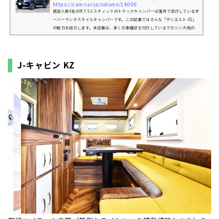
https://cam-car.jp/column/14006
就寝人数4名のM.Y.Sミスティックのトラックキャンパーは海外で流行しているオ
ーバーランドスタイルキャンパーです。この記事ではそんな「デシエルト-02」
の魅力を紹介します。本記事は、多くの車雑誌を刊行しているマガジン大地の
『キャンプカーマガジン』5月号との連動記事になります。「デシエルト-02」っ
てどんなキャンピングカー？片面のみがポップアップ式だったデシエルト-01で
すが、こちらは全面ポップアップに進化し、使い勝手が大きく向上しました。停
車時にルーフを上げれば、畳んでいる時の約3倍の居住空間に。普段は低く格...
J-キャビン KZ