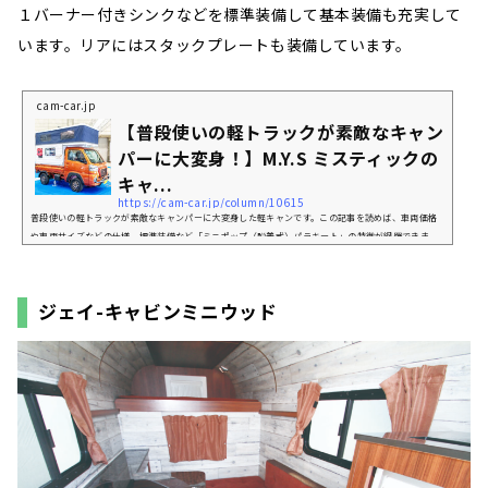
１バーナー付きシンクなどを標準装備して基本装備も充実して
います。リアにはスタックプレートも装備しています。
cam-car.jp
【普段使いの軽トラックが素敵なキャン
パーに大変身！】M.Y.S ミスティックの
キャ...
https://cam-car.jp/column/10615
普段使いの軽トラックが素敵なキャンパーに大変身した軽キャンです。この記事を読めば、車両価格
や車両サイズなどの仕様、標準装備など「ミニポップ（脱着式）パラキート」の特徴が網羅できま
す。本記事は、多くの車雑誌を刊行しているマガジン大地の『キャンプカーマガジン』5月号との連動
記事になります。「ミニポップ（脱着式）パラキート」ってどんなキャンピングカー？四隅にあるジ
ャッキを伸ばすことでキャビン部分が脱着可能なモデルです。ポップアップテント部分のバンクベッ
ジェイ-キャビンミニウッド
ドとキャビンのダイネットベッドで3 名分の就寝環境...