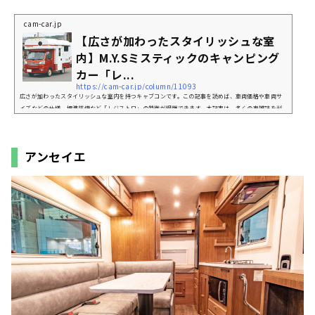
cam-car.jp
【広さが加わったスタイリッシュな室
内】M.Y.Sミスティックのキャンピング
カー「レ...
https://cam-car.jp/column/11093
広さが加わったスタイリッシュな室内を持つキャブコンです。この記事を読めば、車両価格や車両サ
イズなどの仕様、標準装備など「レジストロ」の特徴が網羅できます。本記事は、多くの車雑誌を刊
行しているマガジン大地の『キャンプカーマガジン』7月号との連動記事になります。「レジストロ」
ってどんなキャンピングカー？軽キャンパーながら、1770㎜というワイドなシェルを架装したことで
ゆとりある空間を手に入れたモデルです。同社のＪキャビンミニWと共通するウッディな内装は、サイ
アンセイエ
ズアップに伴ってレトロモダンなイメージとなっ...