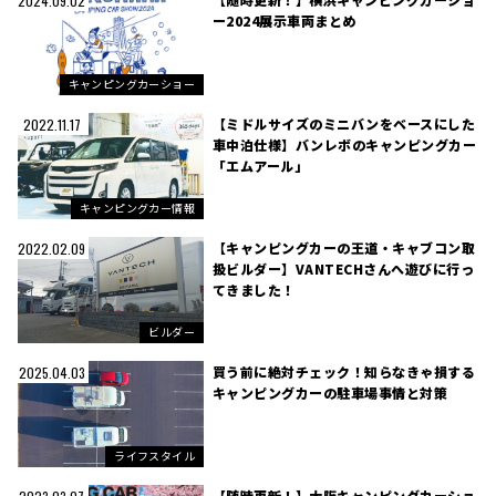
2024.09.02
ー2024展示車両まとめ
キャンピングカーショー
【ミドルサイズのミニバンをベースにした
2022.11.17
車中泊仕様】バンレボのキャンピングカー
「エムアール」
キャンピングカー情報
【キャンピングカーの王道・キャブコン取
2022.02.09
扱ビルダー】VANTECHさんへ遊びに行っ
てきました！
ビルダー
買う前に絶対チェック！知らなきゃ損する
2025.04.03
キャンピングカーの駐車場事情と対策
ライフスタイル
【随時更新！】大阪キャンピングカーショ