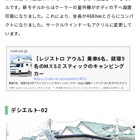
ルです。新モデルからはクーラーの室外機がボディの下へ設置
可能になりました。これにより、全長が4680㎜とさらにコンパ
クトになりました。サークルウインドーもアクリルに変更して
います。
cam-car.jp
【レジストロ アウル】乗車6名、就寝5
名のM.Y.Sミスティックのキャンピング
カー
https://cam-car.jp/column/14011
乗車6名、就寝5名のM.Y.Sミスティックのキャンピングカーは山小屋風インテリアの人気モデルがさら
に使いやすくなったキャブコンです。この記事ではそんな「レジストロ アウル」の魅力を紹介しま
す。本記事は、多くの車雑誌を刊行しているマガジン大地の『キャンプカーマガジン』5月号との連動
記事になります。「レジストロ アウル」ってどんなキャンピングカー？リチウムイオンバッテリーを
搭載したリチウムエディションは、災害時の避難所やリモートワークなどで活躍しているモデルで
デシエルト-02
す。新モデルからはクーラーの室外機がボディの下...