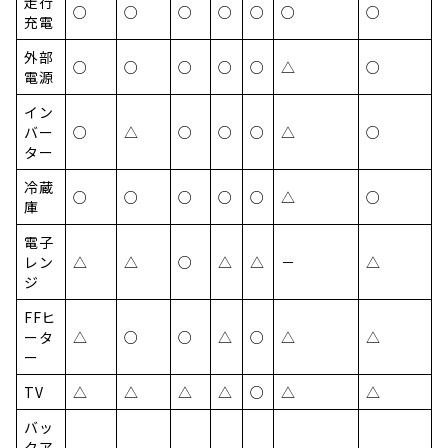
走行
○
○
○
○
○
○
○
充電
外部
○
○
○
○
○
△
○
電源
イン
バー
○
△
○
○
○
△
○
ター
冷蔵
○
○
○
○
○
△
○
庫
電子
レン
△
△
○
△
△
－
△
ジ
FFヒ
ータ
△
○
○
△
○
△
△
ー
TV
△
△
△
△
○
△
△
バッ
クア