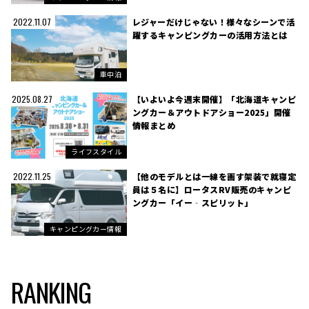
レジャーだけじゃない！様々なシーンで活
2022.11.07
躍するキャンピングカーの活用方法とは
車中泊
【いよいよ今週末開催】「北海道キャンピ
2025.08.27
ングカー＆アウトドアショー2025」開催
情報まとめ
ライフスタイル
【他のモデルとは一線を画す架装で就寝定
2022.11.25
員は５名に】ロータスRV販売のキャンピ
ングカー「イー‐スピリット」
キャンピングカー情報
RANKING