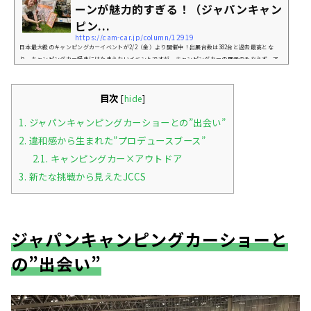
ーンが魅力的すぎる！（ジャパンキャン
ピン...
https://cam-car.jp/column/12919
日本最大級のキャンピングカーイベントが2/2（金）より開催中！出展台数は382台と過去最高とな
り、キャンピングカー好きにはたまらないイベントですが、キャンピングカーの展示のみならず、ア
ウトドア用品やペット用品、お土産品の販売など、老若男女に関わらず楽しめるイベントとなってい
ます。今回はCAM-CARでも連載中の元いきものがかりの山下穂尊さんプロデュースの「アウトドアゾ
ーン」をご紹介します。ジャパンキャンピングカーショー2024とは今年も「日本に、キャンピングカ
目次
[
hide
]
ーというカルチャーを。」をテーマに日本最大級のキャ...
1.
ジャパンキャンピングカーショーとの”出会い”
2.
違和感から生まれた”プロデュースブース”
2.1.
キャンピングカー×アウトドア
3.
新たな挑戦から見えたJCCS
ジャパンキャンピングカーショーと
の”出会い”