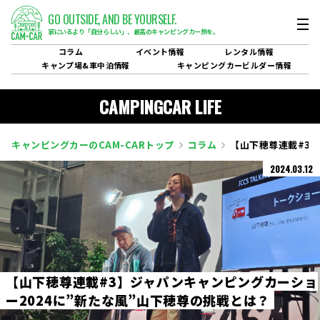
GO OUTSIDE,
AND BE YOURSELF.
家にいるより「自分らしい」、
最高のキャンピングカー旅を。
コラム
イベント
情報
レンタル
情報
キャンプ場&
車中泊情報
キャンピングカービルダー
情報
CAMPINGCAR LIFE
キャンピングカーのCAM-CARトップ
コラム
【山下穂尊連載#3
2024.03.12
【
山
下
穂
尊
連
載
#
3
】
ジ
ャ
パ
ン
キ
ャ
ン
ピ
ン
グ
カ
ー
シ
ョ
ー
2
0
2
4
に
”
新
た
な
風
”
山
下
穂
尊
の
挑
戦
と
は
？