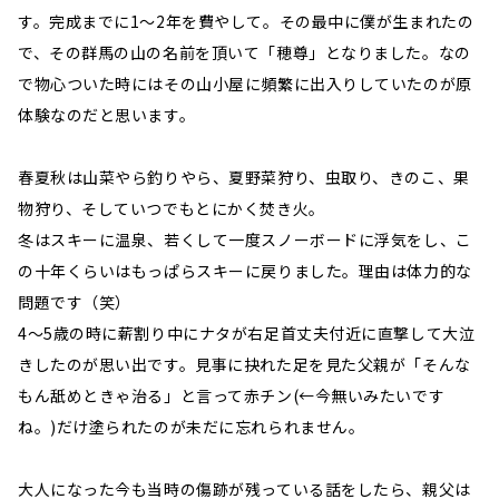
す。完成までに1～2年を費やして。その最中に僕が生まれたの
で、その群馬の山の名前を頂いて「穂尊」となりました。なの
で物心ついた時にはその山小屋に頻繁に出入りしていたのが原
体験なのだと思います。
春夏秋は山菜やら釣りやら、夏野菜狩り、虫取り、きのこ、果
物狩り、そしていつでもとにかく焚き火。
冬はスキーに温泉、若くして一度スノーボードに浮気をし、こ
の十年くらいはもっぱらスキーに戻りました。理由は体力的な
問題です（笑）
4～5歳の時に薪割り中にナタが右足首丈夫付近に直撃して大泣
きしたのが思い出です。見事に抉れた足を見た父親が「そんな
もん舐めときゃ治る」と言って赤チン(←今無いみたいです
ね。)だけ塗られたのが未だに忘れられません。
大人になった今も当時の傷跡が残っている話をしたら、親父は