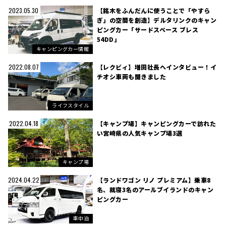
【銘木をふんだんに使うことで「やすら
2023.05.30
ぎ」の空間を創造】デルタリンクのキャン
ピングカー「サードスペース ブレス
54DD」
キャンピングカー情報
【レクビィ】増田社長へインタビュー！イ
2022.08.07
チオシ車両も聞きました
ライフスタイル
【キャンプ場】キャンピングカーで訪れた
2022.04.18
い宮崎県の人気キャンプ場3選
キャンプ場
【ランドワゴン リノ プレミアム】乗車8
2024.04.22
名、就寝3名のアールブイランドのキャン
ピングカー
車中泊