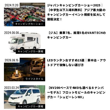
ジャパンキャンピングカーショー2025｜
2024.11.20
【中学生以下入場料無料】アジア最大級の
キャンピングカーイベント規模を拡大して
開催決定！
キャンピングカーショー
【ジル】乗車7名、就寝5名のVANTECHの
2024.06.06
キャンピングカー
キャンピングカー情報
LEDランタンおすすめ15選｜車中泊・アウ
2026.06.15
トドアで後悔しない選び方
ライフスタイル
【NV200ベースで4WDも選べる８ナンバ
2023.03.24
ーモデル】フロットモビールのキャンピン
グカー「シュピーレンNV」
キャンピングカー情報