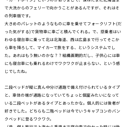
で大洗からのフェリーで向かうことがあるんですが、それはそ
の列車版です。
大きめのパレットのようなものに車を乗せてフォークリフト(だ
った気がする)で貨物車に車ごと積んでくれる。で、搭乗者はい
わゆる寝台車に乗って北は北海道、西は広島まで行ってそこか
ら車を降ろして、マイカーで旅をする、というシステムでし
た。あれはもう無いのかな？？結構画期的だし、子供心には車
にも寝台車にも乗れるわけでワクワクが止まらない、という感
じでしたね。
二段ベッドが縦に真ん中分け通路で備え付けられているタイプ
と、車体の端が通路になっていてちょっと個室みたいになって
いる二段ベットがあるタイプとあったかな。個人的には後者が
好きでした。どちらも二階ベッドは今でいうキャブコンのバン
クベッドに登るワクワク。
（昔、個人旅行で上海から香港まで寝台車で向かった時には後