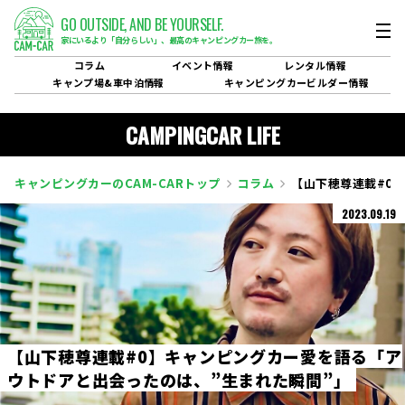
GO OUTSIDE,
AND BE YOURSELF.
家にいるより「自分らしい」、
最高のキャンピングカー旅を。
コラム
イベント
情報
レンタル
情報
キャンプ場&
車中泊情報
キャンピングカービルダー
情報
CAMPINGCAR LIFE
キャンピングカーのCAM-CARトップ
コラム
【山下穂尊連載#0
2023.09.19
【
山
下
穂
尊
連
載
#
0
】
キ
ャ
ン
ピ
ン
グ
カ
ー
愛
を
語
る
「
ア
ウ
ト
ド
ア
と
出
会
っ
た
の
は
、
”
生
ま
れ
た
瞬
間
”
」