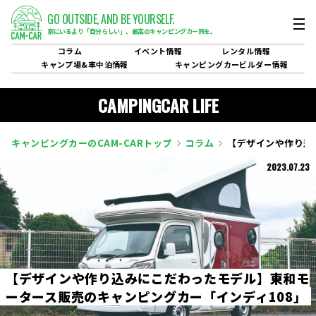
GO OUTSIDE,
AND BE YOURSELF.
家にいるより「自分らしい」、
最高のキャンピングカー旅を。
コラム
イベント
情報
レンタル
情報
キャンプ場&
車中泊情報
キャンピングカービルダー
情報
CAMPINGCAR LIFE
キャンピングカーのCAM-CARトップ
コラム
【デザインや作り込
2023.07.23
【
デ
ザ
イ
ン
や
作
り
込
み
に
こ
だ
わ
っ
た
モ
デ
ル
】
東
和
モ
ー
タ
ー
ス
販
売
の
キ
ャ
ン
ピ
ン
グ
カ
ー
「
イ
ン
デ
ィ
1
0
8
」