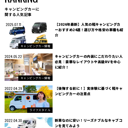
キャンピングカーに
関する人気記事
【2026年最新】人気の軽キャンピングカ
2025.07.11
ーおすすめ24選！選び方や格安の車種も紹
介
キャンピングカー情報
キャンピングカーの内装にこだわりたい人
2024.05.22
必見｜豪華なレイアウトや高級RVを中心
に紹介！
キャンピングカー情報
【後悔する前に！】実体験に基づく軽キャ
2022.04.29
ンピングカーの注意点
ライフスタイル
新車なのに安い！リーズナブルなキャブコ
2022.04.30
ンを見てみよう