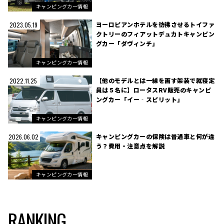
キャンピングカー情報
ヨーロピアンホテルを彷彿させるトイファ
2023.05.19
クトリーのフィアットデュカトキャンピン
グカー「ダヴィンチ」
キャンピングカー情報
【他のモデルとは一線を画す架装で就寝定
2022.11.25
員は５名に】ロータスRV販売のキャンピ
ングカー「イー‐スピリット」
キャンピングカー情報
キャンピングカーの保険は普通車と何が違
2026.06.02
う？費用・注意点を解説
キャンピングカー情報
RANKING