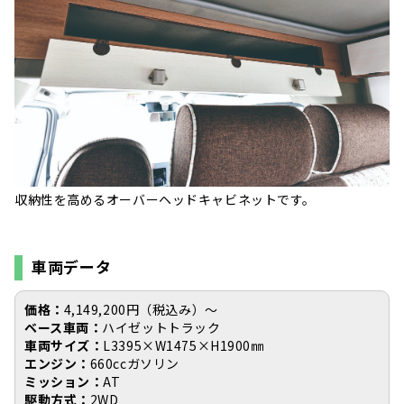
収納性を高めるオーバーヘッドキャビネットです。
車両データ
価格：
4,149,200円（税込み）〜
ベース車両：
ハイゼットトラック
車両サイズ：
L3395×W1475×H1900㎜
エンジン：
660ccガソリン
ミッション：
AT
駆動方式：
2WD