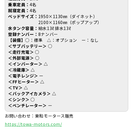
乗車定員：
4名
就寝定員：
4名
ベッドサイズ：
1950×1130㎜（ダイネット）
2100×1160㎜（ポップアップ）
水タンク容量：
給水13ℓ 排水13ℓ
登録ナンバー：
8ナンバー
【装備】
○：標準 △：オプション ー：なし
＜サブバッテリー＞
○
＜走行充電＞
○
＜外部電源＞ ○
＜インバーター＞ △
＜冷蔵庫＞
△
＜電子レンジ＞
ー
＜FFヒーター＞
△
＜TV＞
△
＜バックアイカメラ＞
△
＜シンク＞
○
＜ベンチレーター＞
ー
お問い合わせ：東和モータース販売
https://towa-motors.com/