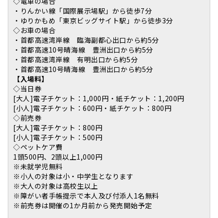
◇電車の場合
・りんかい線「国際展示場駅」から徒歩7分
・ゆりかもめ「東京ビッグサイト駅」から徒歩3分
◇お車の場合
・首都高速湾岸線 臨海副都心出口から約5分
・首都高速10号晴海線 豊洲出口から約5分
・首都高速湾岸線 有明出口から約5分
・首都高速10号晴海線 豊洲出口から約5分
【入場料】
◇当日券
[大人]電子チケット：1,000円・紙チケット：1,200円
[小人]電子チケット：600円・紙チケット：800円
◇前売券
[大人]電子チケット：800円
[小人]電子チケット：500円
◇ペットケア費
1頭500円、2頭以上1,000円
※未就学児無料
※小人の対象は小・中学生となります
※大人の対象は高校生以上
※障がい者手帳提示で本人及び付添人1名無料
※前売券は開催の1か月前から発売開始予定