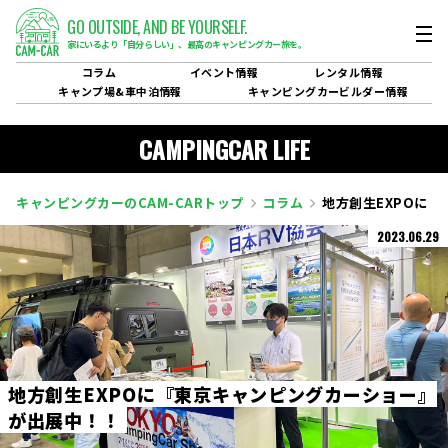
GO OUTSIDE,
AND BE YOURSELF.
家にいるより「自分らしい」、
最高のキャンピングカー旅を。
コラム
イベント
情報
レンタル
情報
キャンプ場&
車中泊情報
キャンピングカービルダー
情報
CAMPINGCAR LIFE
キャンピングカーのCAM-CARトップ
コラム
地方創生EXPOに
2023.06.29
地
方
創
生
E
X
P
O
に
『
東
京
キ
ャ
ン
ピ
ン
グ
カ
ー
シ
ョ
ー
』
が
出
展
中
！
！