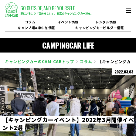
GO OUTSIDE,
AND BE YOURSELF.
家にいるより「自分らしい」、
最高のキャンピングカー旅を。
コラム
イベント
情報
レンタル
情報
キャンプ場&
車中泊情報
キャンピングカービルダー
情報
CAMPINGCAR LIFE
キャンピングカーのCAM-CARトップ
コラム
【キャンピングカーイ
2022.03.03
【
キ
ャ
ン
ピ
ン
グ
カ
ー
イ
ベ
ン
ト
】
2
0
2
2
年
3
月
開
催
イ
ベ
ン
ト
2
選