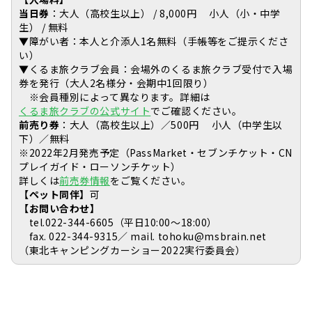
当日券
：
大人（高校生以上） / 8,000円 小人（小・中学
生） / 無料
▼障がい者：本人と介添人1名無料（手帳等をご提示くださ
い）
▼くるま旅クラブ会員：会場外のくるま旅クラブ受付で入場
券を発行（大人2名様分・会期中1回限り）
※会員種別によって異なります。詳細は
くるま旅クラブの公式サイト
でご確認ください。
前売り券
：大人（高校生以上）／500円 小人（中学生以
下）／無料
※2022年2月発売予定（PassMarket・セブンチケット・CN
プレイガイド・ローソンチケット）
詳しくは
前売券情報
をご覧ください。
【ペット同伴】
可
【お問い合わせ】
tel.022-344-6605（平日10:00～18:00）
fax. 022-344-9315／ mail. tohoku@msbrain.net
（東北キャンピングカーショー2022実行委員会）