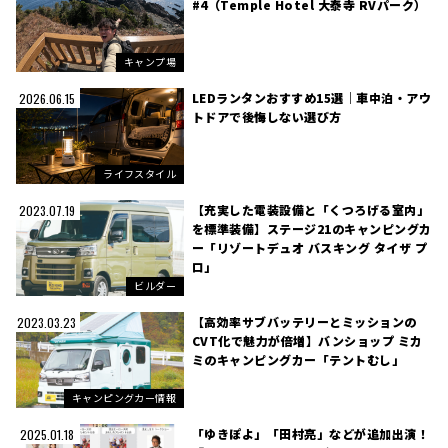
#4（Temple Hotel 大泰寺 RVパーク）
キャンプ場
LEDランタンおすすめ15選｜車中泊・アウ
2026.06.15
トドアで後悔しない選び方
ライフスタイル
【充実した電装設備と「くつろげる室内」
2023.07.19
を標準装備】ステージ21のキャンピングカ
ー「リゾートデュオ バスキング タイザ プ
ロ」
ビルダー
【高効率サブバッテリーとミッションの
2023.03.23
CVT化で魅力が倍増】バンショップ ミカ
ミのキャンピングカー「テントむし」
キャンピングカー情報
「ゆきぽよ」「田村亮」などが追加出演！
2025.01.18