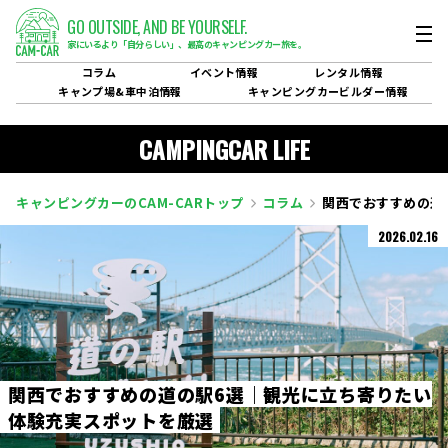
GO OUTSIDE,
AND BE YOURSELF.
家にいるより「自分らしい」、
最高のキャンピングカー旅を。
コラム
イベント
情報
レンタル
情報
キャンプ場&
車中泊情報
キャンピングカービルダー
情報
CAMPINGCAR LIFE
キャンピングカーのCAM-CARトップ
コラム
関西でおすすめの道
2026.02.16
関
西
で
お
す
す
め
の
道
の
駅
6
選
｜
観
光
に
立
ち
寄
り
た
い
体
験
充
実
ス
ポ
ッ
ト
を
厳
選