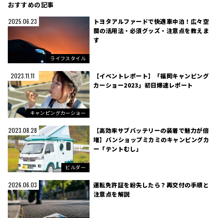
おすすめの記事
トヨタアルファードで快適車中泊！広々空
2025.06.23
間の活用法・必須グッズ・注意点を教えま
す
ライフスタイル
【イベントレポート】「福岡キャンピング
2023.11.11
カーショー2023」初日爆速レポート
キャンピングカーショー
【高効率サブバッテリーの装着で魅力が倍
2023.08.28
増】バンショップミカミのキャンピングカ
ー「テントむし」
ビルダー
運転免許証を紛失したら？再交付の手順と
2026.06.03
注意点を解説