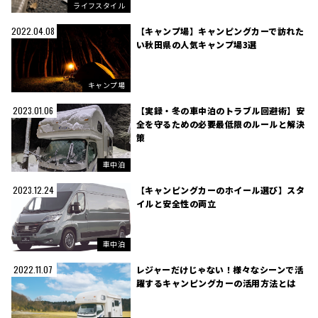
ライフスタイル
【キャンプ場】キャンピングカーで訪れた
2022.04.08
い秋田県の人気キャンプ場3選
キャンプ場
【実録・冬の車中泊のトラブル回避術】安
2023.01.06
全を守るための必要最低限のルールと解決
策
車中泊
【キャンピングカーのホイール選び】スタ
2023.12.24
イルと安全性の両立
車中泊
レジャーだけじゃない！様々なシーンで活
2022.11.07
躍するキャンピングカーの活用方法とは