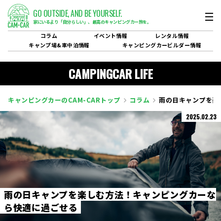
GO OUTSIDE,
AND BE YOURSELF.
家にいるより「自分らしい」、
最高のキャンピングカー旅を。
コラム
イベント
情報
レンタル
情報
キャンプ場&
車中泊情報
キャンピングカービルダー
情報
CAMPINGCAR LIFE
キャンピングカーのCAM-CARトップ
コラム
雨の日キャンプを楽
2025.02.23
雨
の
日
キ
ャ
ン
プ
を
楽
し
む
方
法
！
キ
ャ
ン
ピ
ン
グ
カ
ー
な
ら
快
適
に
過
ご
せ
る