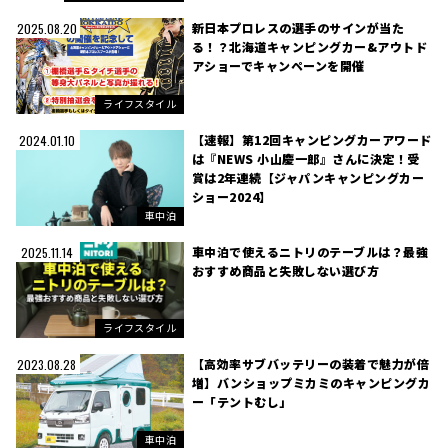
新日本プロレスの選手のサインが当た
2025.08.20
る！？北海道キャンピングカー&アウトド
アショーでキャンペーンを開催
ライフスタイル
【速報】第12回キャンピングカーアワード
2024.01.10
は『NEWS 小山慶一郎』さんに決定！受
賞は2年連続【ジャパンキャンピングカー
ショー2024】
車中泊
車中泊で使えるニトリのテーブルは？最強
2025.11.14
おすすめ商品と失敗しない選び方
ライフスタイル
【高効率サブバッテリーの装着で魅力が倍
2023.08.28
増】バンショップミカミのキャンピングカ
ー「テントむし」
車中泊