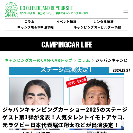
GO OUTSIDE,
AND BE YOURSELF.
家にいるより「自分らしい」、
最高のキャンピングカー旅を。
コラム
イベント
情報
レンタル
情報
キャンプ場&
車中泊情報
キャンピングカービルダー
情報
CAMPINGCAR LIFE
キャンピングカーのCAM-CARトップ
コラム
ジャパンキャンピン
2024.12.27
ジ
ャ
パ
ン
キ
ャ
ン
ピ
ン
グ
カ
ー
シ
ョ
ー
2
0
2
5
の
ス
テ
ー
ジ
ゲ
ス
ト
第
1
弾
が
発
表
！
人
気
タ
レ
ン
ト
イ
モ
ト
ア
ヤ
コ
、
元
ラ
グ
ビ
ー
日
本
代
表
堀
江
翔
太
な
ど
が
出
演
決
定
！