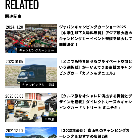
RELATED
関連記事
ジャパンキャンピングカーショー2025｜
2024.11.20
【中学生以下入場料無料】アジア最大級の
キャンピングカーイベント規模を拡大して
開催決定！
キャンピングカーショー
【どこでも持ち出せるプライベート空間と
2023.01.05
いう選択肢】かーいんてりあ高橋のキャン
ピングカー「カノン＆ダニエル」
キャンピングカー情報
【クルマ旅をオシャレに演出する機能とデ
2023.06.03
ザインを搭載】ダイレクトカーズのキャン
ピングカー「リトリート ミニチキ」
車中泊
【2023年最新】富山県のキャンピングカ
2021.12.30
ーレンタルおすすめ店舗2選