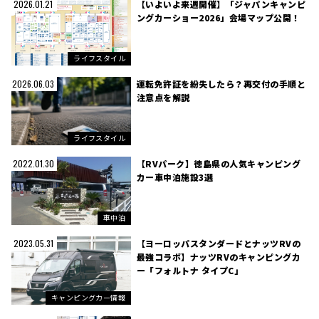
【いよいよ来週開催】「ジャパンキャンピ
2026.01.21
ングカーショー2026」会場マップ公開！
ライフスタイル
運転免許証を紛失したら？再交付の手順と
2026.06.03
注意点を解説
ライフスタイル
【RVパーク】徳島県の人気キャンピング
2022.01.30
カー車中泊施設3選
車中泊
【ヨーロッパスタンダードとナッツRVの
2023.05.31
最強コラボ】ナッツRVのキャンピングカ
ー「フォルトナ タイプC」
キャンピングカー情報