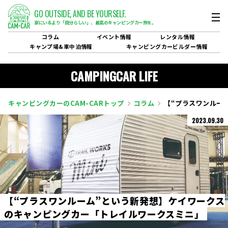
GO OUTSIDE,
AND BE YOURSELF.
家にいるより「自分らしい」、
最高のキャンピングカー旅を。
コラム
イベント
情報
レンタル
情報
キャンプ場&
車中泊情報
キャンピングカービルダー
情報
CAMPINGCAR LIFE
キャンピングカーのCAM-CARトップ
コラム
【“プラスワンルー
2023.09.30
【
“
プ
ラ
ス
ワ
ン
ル
ー
ム
”
と
い
う
新
発
想
】
ケ
イ
ワ
ー
ク
ス
の
キ
ャ
ン
ピ
ン
グ
カ
ー
「
ト
レ
イ
ル
ワ
ー
ク
ス
ミ
ニ
」