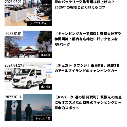
車のバッテリー交換費用は値上げ中？
2026.07.23
2026年の相場と安く抑えるコツ
ライフスタイル
【キャンピングカーで初詣】東京大神宮や
2022.01.01
神田明神！都内有名神社に好アクセスな
RVパーク
車中泊
【デュカト ラウンジ】乗車8名、就寝3名
2024.04.23
のアールブイランドのキャンピングカー
車中泊
【RVパーク 道の駅 阿武町】萩観光の拠点
2022.03.14
にもオススメな山口県のキャンピングカー
車中泊スポット
キャンプ場