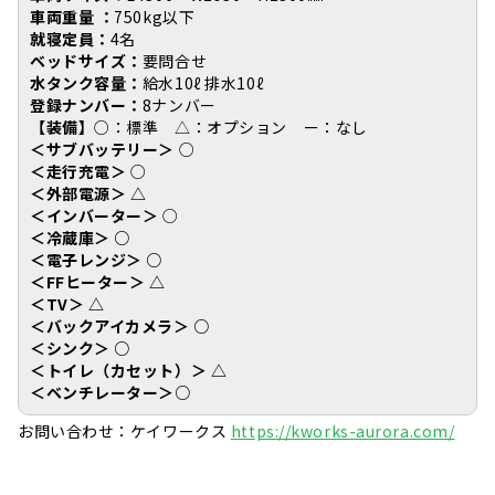
車両重量 ：
750kg以下
就寝定員：
4名
ベッドサイズ：
要問合せ
水タンク容量：
給水10ℓ 排水10ℓ
登録ナンバー：
8ナンバー
【装備】
○：標準 △：オプション ー：なし
＜サブバッテリー＞
○
＜走行充電＞
○
＜外部電源＞ △
＜インバーター＞
○
＜冷蔵庫＞
○
＜電子レンジ＞ ○
＜FFヒーター＞
△
＜TV＞
△
＜バックアイカメラ＞
○
＜シンク＞
○
＜トイレ（カセット）＞ △
＜ベンチレーター＞○
お問い合わせ：ケイワークス
https://kworks-aurora.com/