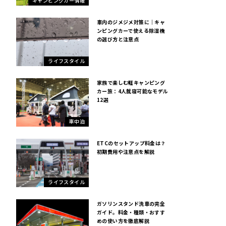
キャンピングカー情報
車内のジメジメ対策に｜キャ
ンピングカーで使える除湿機
の選び方と注意点
ライフスタイル
家族で楽しむ軽キャンピング
カー旅：4人就寝可能なモデル
12選
車中泊
ETCのセットアップ料金は？
初期費用や注意点を解説
ライフスタイル
ガソリンスタンド洗車の完全
ガイド。料金・種類・おすす
めの使い方を徹底解説