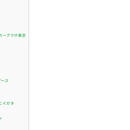
グカープラザ東京
ブース
クニイガタ
ト