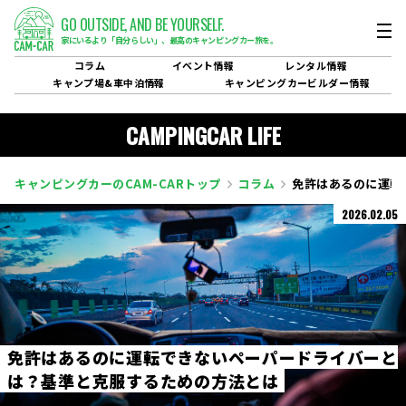
GO OUTSIDE,
AND BE YOURSELF.
家にいるより「自分らしい」、
最高のキャンピングカー旅を。
コラム
イベント
情報
レンタル
情報
キャンプ場&
車中泊情報
キャンピングカービルダー
情報
CAMPINGCAR LIFE
キャンピングカーのCAM-CARトップ
コラム
免許はあるのに運転
2026.02.05
免
許
は
あ
る
の
に
運
転
で
き
な
い
ペ
ー
パ
ー
ド
ラ
イ
バ
ー
と
は
？
基
準
と
克
服
す
る
た
め
の
方
法
と
は