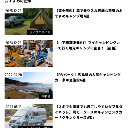
おすすめの記事
【完全無料】車で乗り入れ可能な関東のお
2025.12.23
すすめキャンプ場4選
ライフスタイル
【山下穂尊連載#1】マイキャンピングカ
2023.12.26
ーで行く地元キャンプに密着！（前編）
【RVパーク】広島県の人気キャンピング
2022.06.20
カー車中泊施設6選
車中泊
【２名でも家族でも過ごしやすいダブルダ
2023.05.16
イネット】岡モータースのキャンピングカ
ー「グランクルーズWD」