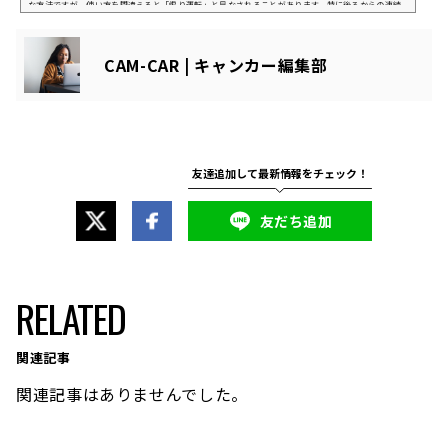
な方法ですが、使い方を間違えると「煽り運転」と見なされることがあります。特に後ろからの連続
点滅や高速道路での強要的な使用は、妨害運転罪として厳しい罰則を受ける可能性があり注意が必要
です。本記事では「パッシングは煽りにあたるのか？」を徹底解説します。パッシングとは？パッシ
ングとは、自動車のヘッドライトを点滅させて相手に合図を送る行為のことです。一般的には、前方
CAM-CAR | キャンカー編集部
や対向車に危険を知らせたり、譲り合いを示すため...
友だち追加
RELATED
関連記事
関連記事はありませんでした。