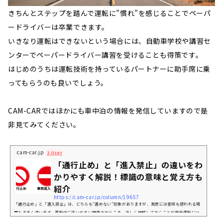
きちんとステップを踏んで運転に”慣れ”を感じることでペーパ
ードライバーは卒業できます。
いきなり運転はできないという場合には、自動車学校や講習セ
ンターでペーパードライバー講習を受けることも得策です。
はじめのうちは運転技術を持っているパートナーに助手席に乗
ってもらうのも良いでしょう。
CAM-CARではほかにも車中泊の情報を発信していますので是
非見てみてください。
cam-car.jp
1 User
「通行止め」と「進入禁止」の違いをわ
かりやすく解説！標識の意味と覚え方も
紹介
https://cam-car.jp/column/19657
「通行止め」と「進入禁止」は、どちらも“進めない”印象がありますが、実際には意味も使われる場
面も大きく違います。運転中に迷いやすい標識だからこそ、正しく理解しておくことが安全運転につ
ながります。この記事では、2つの標識の違い、標識の見分け方、間違えやすい理由、自転車や歩行者